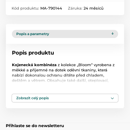
Kód produktu:
MA-790144
Záruka:
24 měsíců
Popis a parametry
Popis produktu
Kojenecká kombinéza
z kolekce „Bloom“ vyrobena z
měkké a příjemné na dotek oděvní tkaniny, která
nabízí dokonalou ochranu dítěte před chladem,
deštěm a větrem. Obsahuje také další, oteplovací,
vrstvu. Uvnitř je lemována bavlnou. Do kapuce
kombinézy byla všitá gumová páska, která zabraňuje
odstávání kapuce a chrání hlavu dítěte před chladem.
Zobrazit celý popis
Kombinéza má zapínání na cvočky.
Výhody a funkčnost:
Kapuce chrání hlavu před ochlazením přesným
Přihlaste se do newsletteru
přilnutím k hlavě dítěte díky všitému gumovému