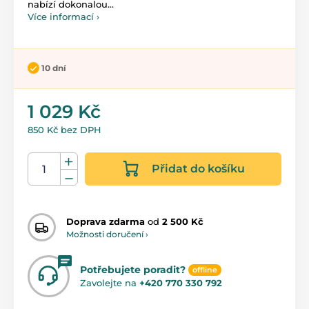
nabízí dokonalou...
Více informací ›
10 dní
1 029 Kč
850 Kč bez DPH
Přidat do košíku
Doprava zdarma
od
2 500 Kč
Možnosti doručení ›
Potřebujete poradit?
offline
Zavolejte na
+420 770 330 792