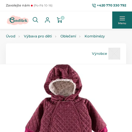
+420 770 330 792
Zavolejte nám
(Po-Pá 10-16)
0
Menu
Úvod
Výbava pro děti
Oblečení
Kombinézy
Výrobce