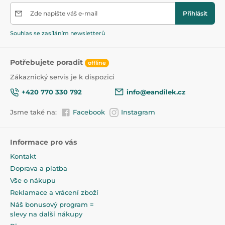
pásku.
Zde napište váš e-mail
Přihlásit
Kombinéza je vyráběna ve čtyřech velikostech
56,62,68,74
Souhlas se zasíláním newsletterů
Pohodlné kompletní rozepínání na obou stranách,
umožnuje odhalit horní vrstvu.
Potřebujete poradit
offline
Přizpůsobeno pro kontakt s nejmladšími dětmi,
Zákaznický servis je k dispozici
plně bezpečná, antialergická a prodyšná výplň.
+420 770 330 792
info@eandilek.cz
Lze prát zcela v pračce podle pokynů k praní.
Uvnitř je spacáček lemován 100% bavlněnou
Jsme také na:
Facebook
Instagram
podšívkou
Informace pro vás
Eevi dětské oblečení
je vyrobeno s péčí o pohodlí a
bezpečnost pokožky vašeho dítěte.
Kontakt
Doprava a platba
Proč maminky důvěřují značce EEVI již spoustu let?
Vše o nákupu
Reklamace a vrácení zboží
Výrobky jsou šité s přesností a použitím
Náš bonusový program =
nejkvalitnějších materiálů.
slevy na další nákupy
Při výrobě dětského oblečení používáme pouze