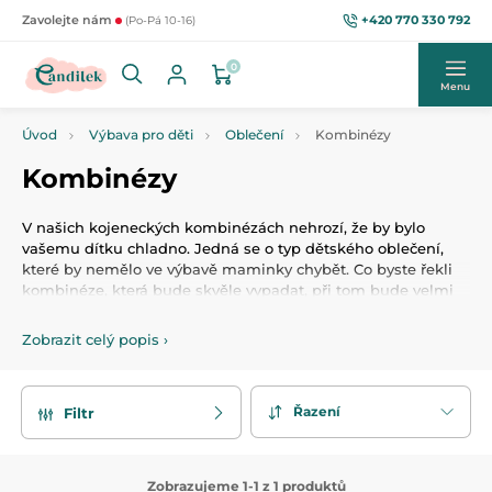
+420 770 330 792
Zavolejte nám
(Po-Pá 10-16)
0
Menu
Úvod
Výbava pro děti
Oblečení
Kombinézy
Kombinézy
V našich kojeneckých kombinézách nehrozí, že by bylo
vašemu dítku chladno. Jedná se o typ dětského oblečení,
které by nemělo ve výbavě maminky chybět. Co byste řekli
kombinéze, která bude skvěle vypadat, při tom bude velmi
funkční a ochrání proti chladu? Mrkněte na námi nabízené
kombinézy pro kojence se zábavnými prvky, jako jsou ouška
Zobrazit celý popis
›
či pohádkové obrázky. Samozřejmou součástí tohoto
zimního oblečení jsou také kapuce, které zahřejí dětskou
hlavičku.
Řazení
Filtr
Zobrazujeme 1-1 z 1 produktů