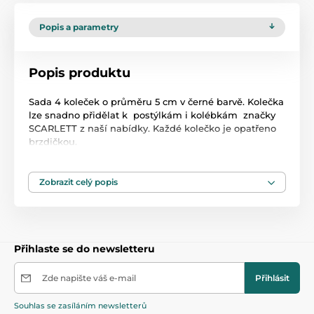
Popis a parametry
Popis produktu
Sada 4 koleček o průměru 5 cm v černé barvě. Kolečka
lze snadno přidělat k postýlkám i kolébkám značky
SCARLETT z naší nabídky. Každé kolečko je opatřeno
brzdičkou.
Zobrazit celý popis
Produkt je zařazen v kategoriích
Kolečka
32,5
Přihlaste se do newsletteru
Zde napište váš e-mail
Přihlásit
Souhlas se zasíláním newsletterů