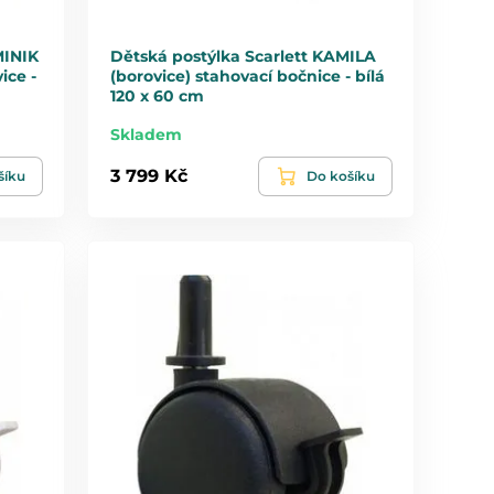
MINIK
Dětská postýlka Scarlett KAMILA
ice -
(borovice) stahovací bočnice - bílá
120 x 60 cm
Skladem
3 799 Kč
šíku
Do košíku