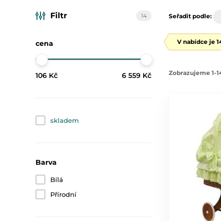
Filtr
14
Seřadit podle:
V nabídce je 
cena
Zobrazujeme 1-14
106 Kč
6 559 Kč
skladem
Barva
Bílá
Přírodní