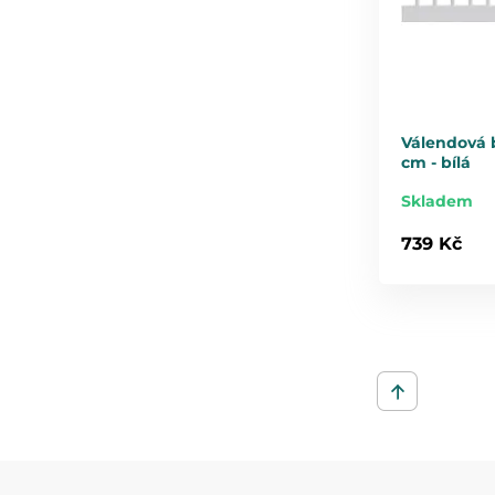
Válendová b
cm - bílá
Skladem
739 Kč