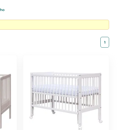
ího
1