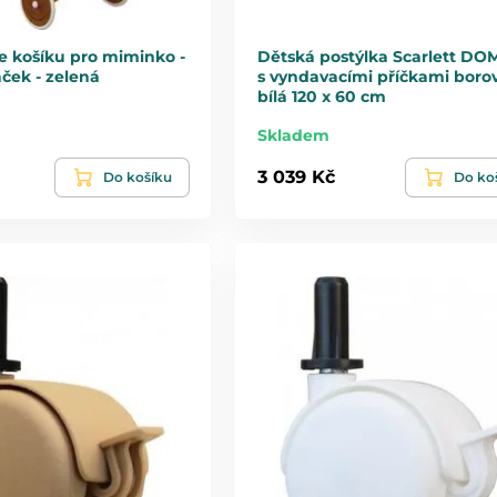
e košíku pro miminko -
Dětská postýlka Scarlett DO
áček - zelená
s vyndavacími příčkami borov
bílá 120 x 60 cm
Skladem
3 039 Kč
Do košíku
Do ko