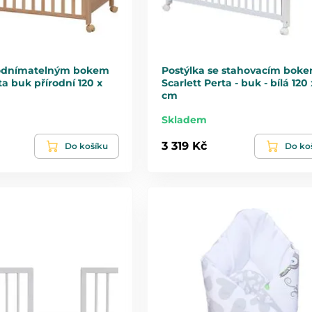
 odnímatelným bokem
Postýlka se stahovacím bok
ta buk přírodní 120 x
Scarlett Perta - buk - bílá 120
cm
Skladem
3 319 Kč
Do košíku
Do ko