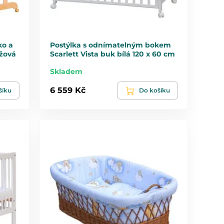
ko a
Postýlka s odnímatelným bokem
ůžová
Scarlett Vista buk bílá 120 x 60 cm
Skladem
6 559 Kč
šíku
Do košíku