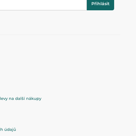
Přihlásit
evy na další nákupy
ch údajů