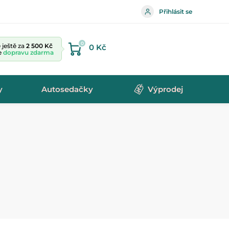
Přihlásit se
0
ještě za
2 500 Kč
0 Kč
te
dopravu zdarma
y
Autosedačky
Výprodej