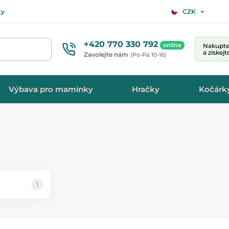
ty
CZK
+420 770 330 792
online
Nakupte 
a získej
Zavolejte nám
(Po-Pá 10-16)
Výbava pro maminky
Hračky
Kočárk
1