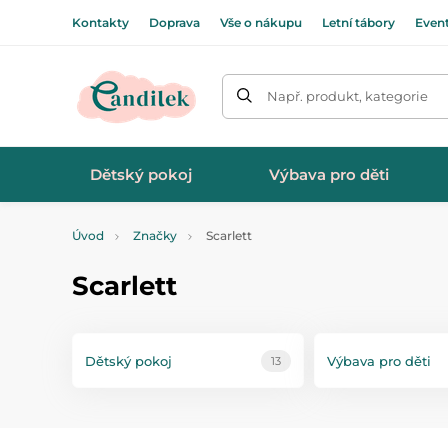
Kontakty
Doprava
Vše o nákupu
Letní tábory
Even
Např. produkt, kategorie
Dětský pokoj
Výbava pro děti
Úvod
Značky
Scarlett
Scarlett
Dětský pokoj
Výbava pro děti
13