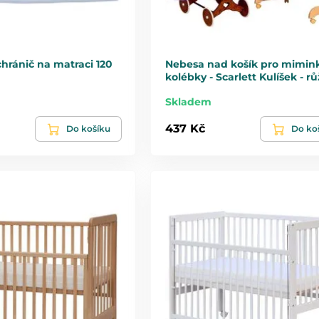
hránič na matraci 120
Nebesa nad košík pro mimin
kolébky - Scarlett Kulíšek - r
Skladem
437 Kč
Do košíku
Do ko