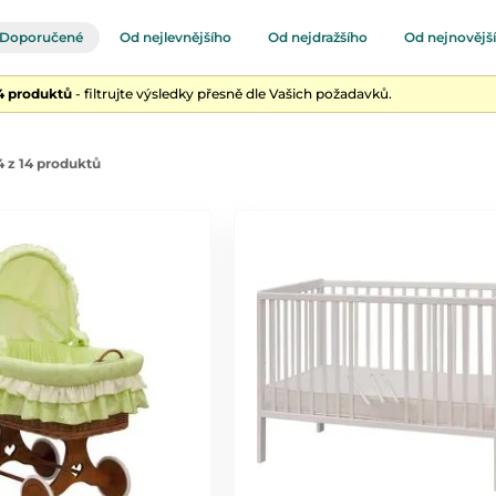
Doporučené
Od nejlevnějšího
Od nejdražšího
Od nejnovějš
14 produktů
- filtrujte výsledky přesně dle Vašich požadavků.
 z 14 produktů