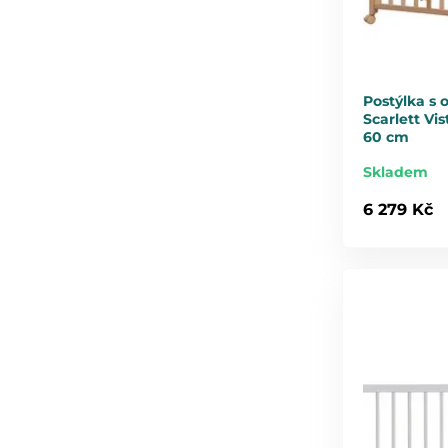
Postýlka s
Scarlett Vis
60 cm
Skladem
6 279 Kč