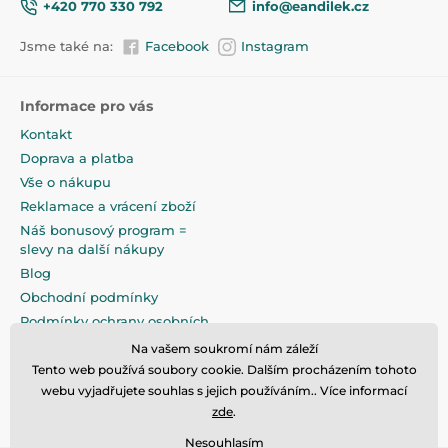
+420 770 330 792
info@eandilek.cz
Vnitřní délka
:
120 cm
Jsme také na:
Facebook
Instagram
Vnitřní šířka
:
60 cm
Výška čela od země
Informace pro vás
90 cm
(bez koleček)
:
Kontakt
Výška stahovací
Doprava a platba
70
bočnice dole
:
Vše o nákupu
Reklamace a vrácení zboží
Náš bonusový program =
slevy na další nákupy
Produkt je zařazen v kategoriích
Blog
Postýlky se stahovací bočnicí
22,5
Obchodní podmínky
Podmínky ochrany osobních
údajů
Na vašem soukromí nám záleží
Na pečlivé zabalení klademe
Tento web používá soubory cookie. Dalším procházením tohoto
maximální důraz
webu vyjadřujete souhlas s jejich používáním.. Více informací
zde
.
Nesouhlasím