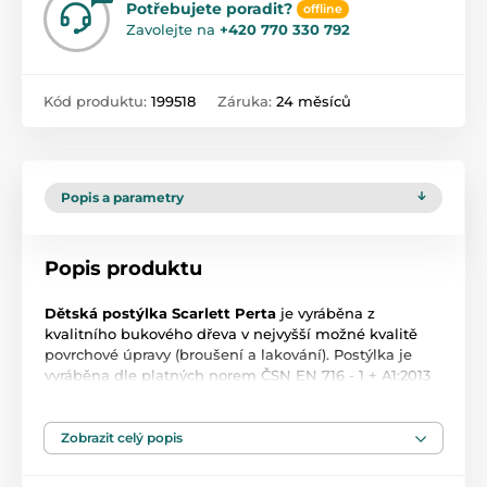
Potřebujete poradit?
offline
Zavolejte na
+420 770 330 792
Kód produktu:
199518
Záruka:
24 měsíců
Popis a parametry
Popis produktu
Dětská postýlka Scarlett Perta
je vyráběna z
kvalitního bukového dřeva v nejvyšší možné kvalitě
povrchové úpravy (broušení a lakování). Postýlka je
vyráběna dle platných norem ČSN EN 716 - 1 + A1:2013
na výrobky pro děti do 3 let. Povrchová úprava
bezbarvým i barevným lakem vyhovuje Vyhlášce
Ministerstva zdravotnictví ČR č. 84/2001 Sb., kladených
Zobrazit celý popis
na výrobky s lakovanou úpravou, pro děti do 3 let.