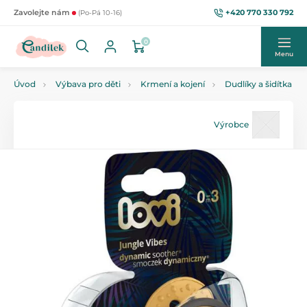
+420 770 330 792
Zavolejte nám
(Po-Pá 10-16)
0
Menu
Úvod
Výbava pro děti
Krmení a kojení
Dudlíky a šidítka
Výrobce