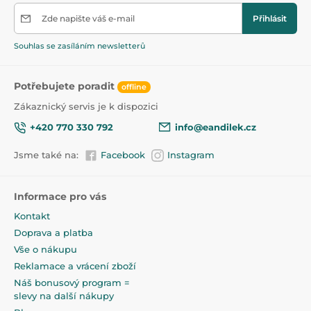
umožňuje volné dýchání
Zde napište váš e-mail
Přihlásit
nenarušuje přirozený vývoj řeči a skusu dítěte
Souhlas se zasíláním newsletterů
Dynamická gumička
Potřebujete poradit
offline
Zákaznický servis je k dispozici
Vyrobeno z nehomogenní silikonové vrstvy, která
+420 770 330 792
info@eandilek.cz
umožňuje smršťování a roztahování při sání dítěte;
symetrický tvar gumičky se podobá matčině bradavce.
Jsme také na:
Facebook
Instagram
Informace pro vás
Číslo 1 mezi dudlíky
Kontakt
Doprava a platba
Potvrzeno ve spotřebitelském průzkumu provedeném
Vše o nákupu
na skupině 700 matek dětí ve věku 0-24 měsíců, GfK,
Reklamace a vrácení zboží
listopad 2018.
Náš bonusový program =
slevy na další nákupy