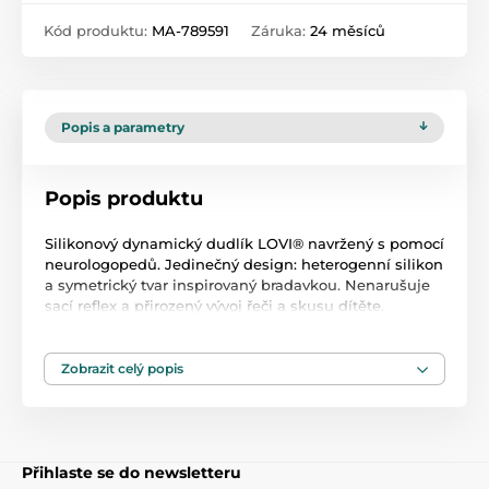
Kód produktu:
MA-789591
Záruka:
24 měsíců
Popis a parametry
Popis produktu
Silikonový dynamický dudlík LOVI® navržený s pomocí
neurologopedů. Jedinečný design: heterogenní silikon
a symetrický tvar inspirovaný bradavkou. Nenarušuje
sací reflex a přirozený vývoj řeči a skusu dítěte.
Neobvyklý design a barvy dudlíku podtrhují
jedinečnost kolekce JUNGLE VIBES.
Zobrazit celý popis
Podrobnosti:
nenarušuje sací reflex
zabraňuje reflexu kousání gumičky
Přihlaste se do newsletteru