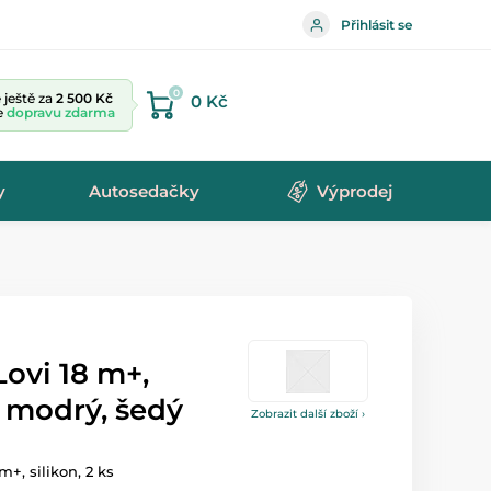
Přihlásit se
0
ještě za
2 500 Kč
0 Kč
te
dopravu zdarma
y
Autosedačky
Výprodej
Lovi 18 m+,
 modrý, šedý
Zobrazit další zboží ›
m+, silikon, 2 ks