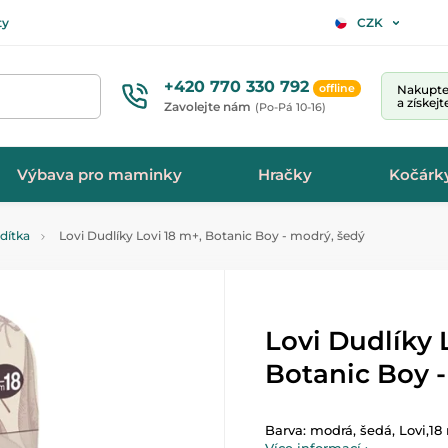
ty
CZK
+420 770 330 792
offline
Nakupte 
a získej
Zavolejte nám
(Po-Pá 10-16)
Výbava pro maminky
Hračky
Kočárk
idítka
Lovi Dudlíky Lovi 18 m+, Botanic Boy - modrý, šedý
Lovi Dudlíky 
Botanic Boy -
Barva: modrá, šedá, Lovi,18 