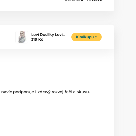
Lovi Dudlíky Lovi…
K nákupu
319 Kč
avíc podporuje i zdravý rozvoj řeči a skusu.