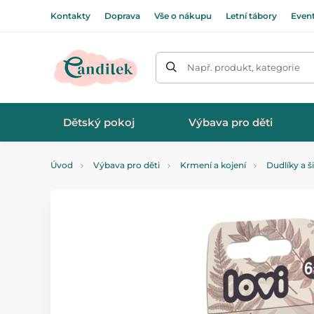
Kontakty
Doprava
Vše o nákupu
Letní tábory
Even
Např. produkt, kategorie
Dětský pokoj
Výbava pro děti
Úvod
Výbava pro děti
Krmení a kojení
Dudlíky a š