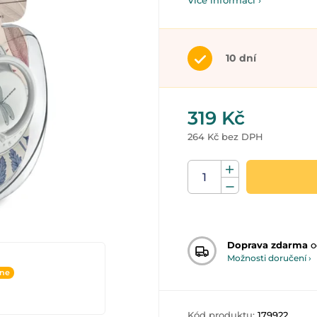
Více informací ›
10 dní
319 Kč
264 Kč bez DPH
Doprava zdarma
o
Možnosti doručení ›
ine
Kód produktu:
179922