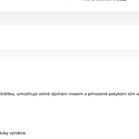
šidítka, umožňuje volné dýchání nosem a přirozené polykání slin a n
ávky výrobce.