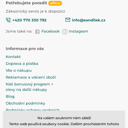
Potřebujete poradit
offline
Zákaznický servis je k dispozici
+420 770 330 792
info@eandilek.cz
Jsme také na:
Facebook
Instagram
Informace pro vás
Kontakt
Doprava a platba
Vše o nákupu
Reklamace a vrácení zboží
Náš bonusový program =
slevy na další nákupy
Blog
Obchodní podmínky
Podmínky ochrany osobních
údajů
Na vašem soukromí nám záleží
Na pečlivé zabalení klademe
Tento web používá soubory cookie. Dalším procházením tohoto
maximální důraz