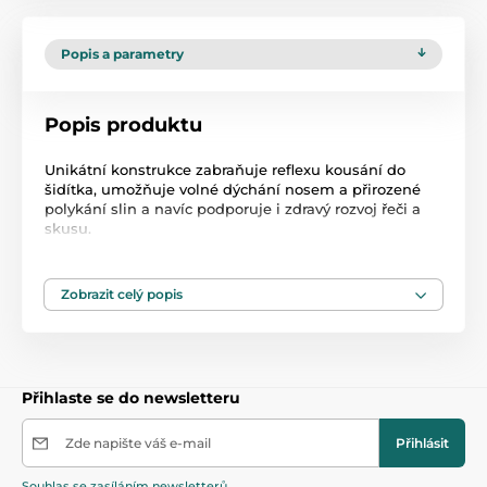
Popis a parametry
Popis produktu
Unikátní konstrukce zabraňuje reflexu kousání do
šidítka, umožňuje volné dýchání nosem a přirozené
polykání slin a navíc podporuje i zdravý rozvoj řeči a
skusu.
Sada obsahuje:
- 2 ks dudlíků (šidítko) Lovi,
Zobrazit celý popis
- kryt na dudlík (šidítko) 2 ks,
- plastová krabička 1 ks.
Obrázky a odstíny se mohou lišit dle aktuální dodávky
výrobce.
Přihlaste se do newsletteru
Zde napište váš e-mail
Přihlásit
Souhlas se zasíláním newsletterů