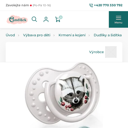
+420 770 330 792
Zavolejte nám
(Po-Pá 10-16)
0
Menu
Úvod
Výbava pro děti
Krmení a kojení
Dudlíky a šidítka
Výrobce