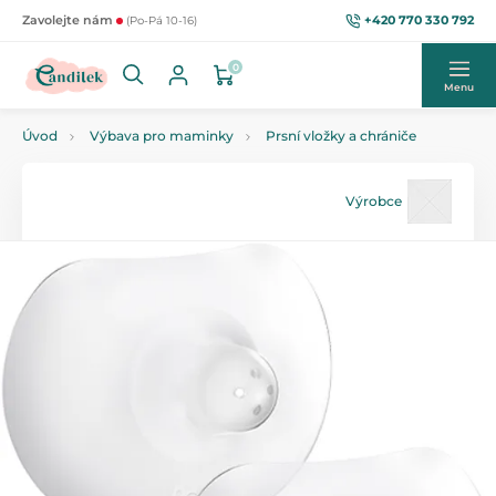
+420 770 330 792
Zavolejte nám
(Po-Pá 10-16)
0
Menu
Úvod
Výbava pro maminky
Prsní vložky a chrániče
Výrobce