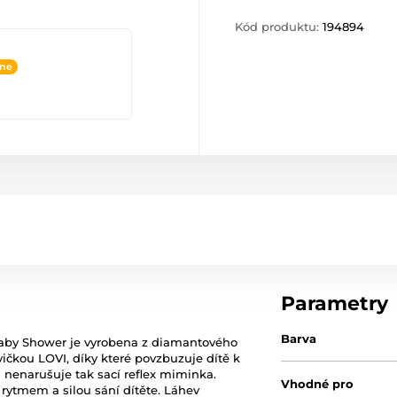
Kód produktu:
194894
ine
Parametry
Barva
Baby Shower je vyrobena z diamantového
ičkou LOVI, díky které povzbuzuje dítě k
a nenarušuje tak sací reflex miminka.
Vhodné pro
rytmem a silou sání dítěte. Láhev