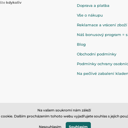
ište
kdykoliv
Doprava a platba
Vše o nákupu
Reklamace a vrácení zboží
Náš bonusový program = sl
Blog
Obchodní podmínky
Podmínky ochrany osobní
Na pečlivé zabalení klad
Na vašem soukromí nám záleží
cookie. Dalším procházením tohoto webu vyjadřujete souhlas s jejich použ
© 2026 www.eandilek.cz ⦁ E-shop vytvořila
SIMPLIA.cz
Nesouhlasím
Souhlasím