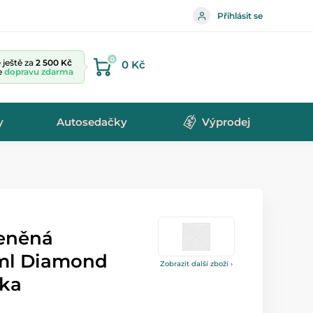
Přihlásit se
0
ještě za
2 500 Kč
0 Kč
te
dopravu zdarma
y
Autosedačky
Výprodej
leněná
 ml Diamond
Zobrazit další zboží ›
čka