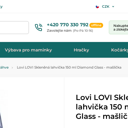
ty
CZK
+420 770 330 792
offline
Nakupte 
a získej
Zavolejte nám
(Po-Pá 10-16)
Výbava pro maminky
Hračky
Kočárk
láhve
Lovi LOVI Skleněná lahvička 150 ml Diamond Glass - mašlička
Lovi LOVI Sk
lahvička 150
Glass - mašli