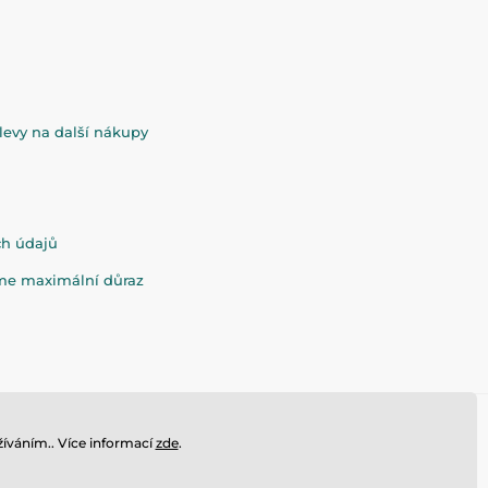
evy na další nákupy
ch údajů
eme maximální důraz
íváním.. Více informací
zde
.