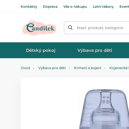
Kontakty
Doprava
Vše o nákupu
Letní tábory
Even
Např. produkt, kategorie
Dětský pokoj
Výbava pro děti
Úvod
Výbava pro děti
Krmení a kojení
Kojenecké 