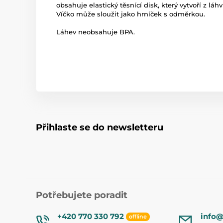
obsahuje elastický těsnící disk, který vytvoří z l
Víčko může sloužit jako hrníček s odměrkou.
Láhev neobsahuje BPA.
Přihlaste se do newsletteru
Potřebujete poradit
+420 770 330 792
info@
offline