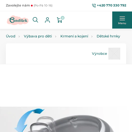
+420 770 330 792
Zavolejte nám
(Po-Pá 10-16)
0
Menu
Úvod
Výbava pro děti
Krmení a kojení
Dětské hrnky
Výrobce