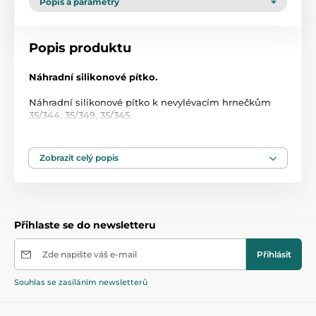
Popis a parametry
Popis produktu
Náhradní silikonové pítko.
Náhradní silikonové pítko k nevylévacím hrnečkům
35/344, 35/349, 35/345.
Opotřebované nebo okousané pítko může způsobit
netěsnost hrníčku a ohrozit bezpečnost dítěte.
V takovém případě je nutné pítko vyměnit.
Zobrazit celý popis
Přihlaste se do newsletteru
Zde napište váš e-mail
Přihlásit
Souhlas se zasíláním newsletterů