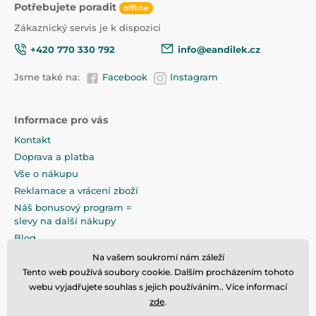
Potřebujete poradit
offline
Zákaznický servis je k dispozici
+420 770 330 792
info@eandilek.cz
Jsme také na:
Facebook
Instagram
Informace pro vás
Kontakt
Doprava a platba
Vše o nákupu
Reklamace a vrácení zboží
Náš bonusový program =
slevy na další nákupy
Blog
Obchodní podmínky
Na vašem soukromí nám záleží
Podmínky ochrany osobních
Tento web používá soubory cookie. Dalším procházením tohoto
údajů
webu vyjadřujete souhlas s jejich používáním.. Více informací
Na pečlivé zabalení klademe
zde
.
maximální důraz