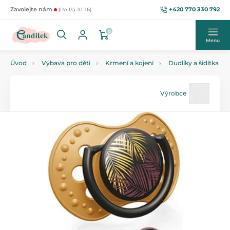
+420 770 330 792
Zavolejte nám
(Po-Pá 10-16)
0
Menu
Úvod
Výbava pro děti
Krmení a kojení
Dudlíky a šidítka
Výrobce