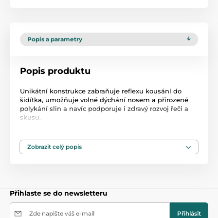
Popis a parametry
Popis produktu
Unikátní konstrukce zabraňuje reflexu kousání do
šidítka, umožňuje volné dýchání nosem a přirozené
polykání slin a navíc podporuje i zdravý rozvoj řeči a
skusu.
Sada obsahuje:
- 2 ks dudlíků (šidítko) Lovi,
Zobrazit celý popis
- kryt na dudlík (šidítko) 2 ks,
- plastová krabička 1 ks.
Kolekce se pyšní dynamickým dudlíkem LOVI ve
velikosti 6-18 m, který byl vytvořen ve spolupráci s
neurologopedy s cílem zajistit přirozený a zdravý vývoj
Přihlaste se do newsletteru
zubního patra, zubů a dásní dítěte. Gumička dudlíku
se dynamicky přizpůsobuje sání dítěte, nenarušuje
sací reflex.
Zde napište váš e-mail
Přihlásit