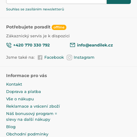
Neobsahuje BPA.
Souhlas se zasíláním newsletterů
Unikátní symetrická dynamická gumička se velmi
dobře odvzdušňuje a nedeformuje zubní patro dítěte.
- zabraňuje reflexu kousání do dudlíku,
Potřebujete poradit
offline
- umožňuje přirozené polykání slin,
Zákaznický servis je k dispozici
- podporuje zdravý vývoj řeči a formování skusu,
- nedeformuje zubní patro dítěte,
+420 770 330 792
info@eandilek.cz
- velmi dobře se odvzdušňuje.
Jsme také na:
Facebook
Instagram
Informace pro vás
Kontakt
Doprava a platba
Vše o nákupu
Reklamace a vrácení zboží
Náš bonusový program =
slevy na další nákupy
Blog
Obchodní podmínky