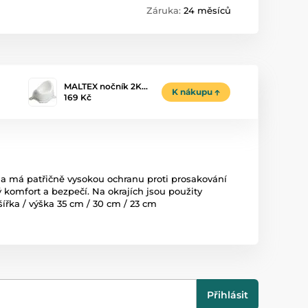
Záruka:
24 měsíců
MALTEX nočník 2K…
K nákupu
169 Kč
 a má patřičně vysokou ochranu proti prosakování
komfort a bezpečí. Na okrajích jsou použity
ířka / výška 35 cm / 30 cm / 23 cm
Přihlásit