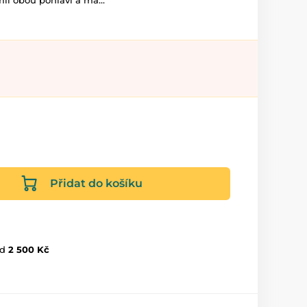
ii obou pohlaví a má...
Přidat do košíku
d
2 500 Kč