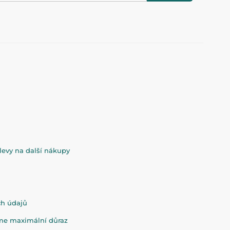
evy na další nákupy
ch údajů
eme maximální důraz