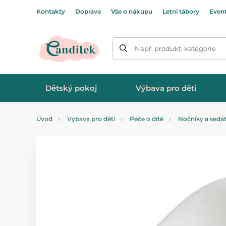
Kontakty
Doprava
Vše o nákupu
Letní tábory
Even
Např. produkt, kategorie
Dětský pokoj
Výbava pro děti
Úvod
Výbava pro děti
Péče o dítě
Nočníky a sedá