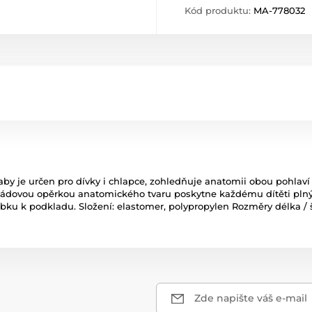
Kód produktu:
MA-778032
y je určen pro dívky i chlapce, zohledňuje anatomii obou pohlaví
zádovou opěrkou anatomického tvaru poskytne každému dítěti plný 
obku k podkladu. Složení: elastomer, polypropylen Rozměry délka / š
Zde napište váš e-mail