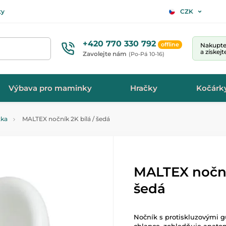
ty
CZK
+420 770 330 792
offline
Nakupte 
a získej
Zavolejte nám
(Po-Pá 10-16)
Výbava pro maminky
Hračky
Kočárk
tka
MALTEX nočník 2K bílá / šedá
MALTEX noční
šedá
Nočník s protiskluzovými g