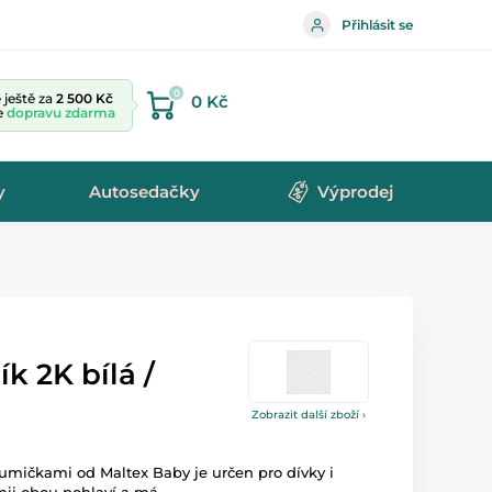
Přihlásit se
0
ještě za
2 500 Kč
0 Kč
te
dopravu zdarma
y
Autosedačky
Výprodej
k 2K bílá /
Zobrazit další zboží ›
umičkami od Maltex Baby je určen pro dívky i