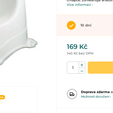
chlapce, zohledňuje anatom
Více informací ›
10 dní
169 Kč
140 Kč bez DPH
Doprava zdarma
o
Možnosti doručení ›
ine