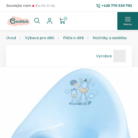
+420 770 330 792
Zavolejte nám
(Po-Pá 10-16)
0
Menu
Úvod
Výbava pro děti
Péče o dítě
Nočníky a sedátka
Výrobce