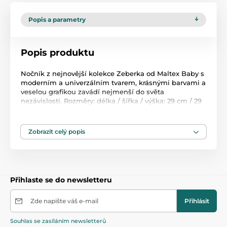
Popis a parametry
Popis produktu
Nočník z nejnovější kolekce Zeberka od Maltex Baby s
moderním a univerzálním tvarem, krásnými barvami a
veselou grafikou zavádí nejmenší do světa
nezávislosti. Rozměry: délka / šířka / výška: 29 cm / 29
cm / 22 cm
Zobrazit celý popis
Produkt je zařazen v kategoriích
Nočníky a sedátka
47,5
Přihlaste se do newsletteru
Zde napište váš e-mail
Přihlásit
Souhlas se zasíláním newsletterů