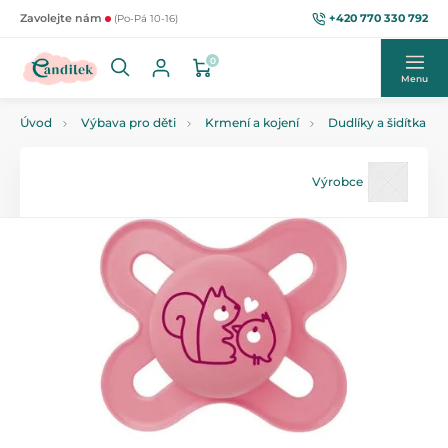
+420 770 330 792
Zavolejte nám
(Po-Pá 10-16)
0
Menu
Úvod
Výbava pro děti
Krmení a kojení
Dudlíky a šidítka
Výrobce