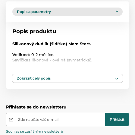
Popis a parametry
Popis produktu
Silikonový dudlík (šidítko) Mam Start.
Velikost:
0-2 měsíce.
Savička
silikonová - oválná (symetrická).
Velmi malý a lehký silikonový dudlík určený pro
novorozence.
Zobrazit celý popis
Unikátní konstrukce zabraňuje reflexu kousání do
šidítka, umožňuje volné dýchání nosem, přirozené
polykání slin a navíc podporuje i zdravý rozvoj řeči a
skusu.
Tvar savičky je anatomicky vhodný pro vývoj dásní.
Přihlaste se do newsletteru
Vyrobeno z jemného silikonu, nedráždí dětskou
pokožku.
Zde napište váš e-mail
Přihlásit
1. Jakost.
Souhlas se zasíláním newsletterů