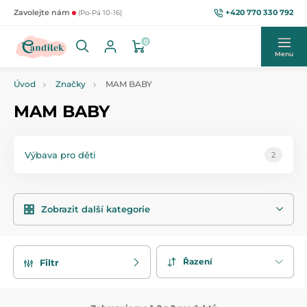
+420 770 330 792
Zavolejte nám
(Po-Pá 10-16)
0
Menu
Úvod
Značky
MAM BABY
MAM BABY
Výbava pro děti
2
Zobrazit další kategorie
Řazení
Filtr