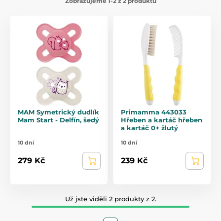
Zobrazujeme 1-2 z 2 produktů
MAM Symetrický dudlík
Primamma 443033
Mam Start - Delfín, šedý
Hřeben a kartáč hřeben
a kartáč 0+ žlutý
10 dní
10 dní
279 Kč
239 Kč
Už jste viděli 2 produkty z 2.