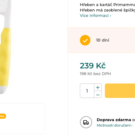
Hřeben a kartáč Primamma, 0
Hřeben má zaoblené špičky 
Více informací ›
10 dní
239 Kč
198 Kč bez DPH
ine
Doprava zdarma
o
Možnosti doručení ›