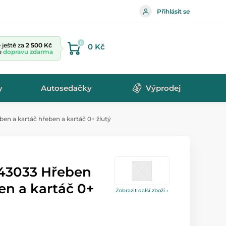
Přihlásit se
0
ještě za
2 500 Kč
0 Kč
te
dopravu zdarma
y
Autosedačky
Výprodej
 a kartáč hřeben a kartáč 0+ žlutý
3033 Hřeben
en a kartáč 0+
Zobrazit další zboží ›