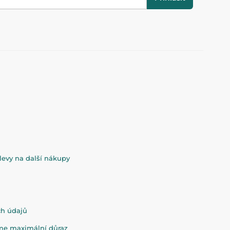
evy na další nákupy
ch údajů
eme maximální důraz