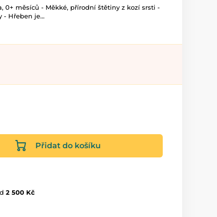
+ měsíců - Měkké, přírodní štětiny z kozí srsti -
- Hřeben je...
Přidat do košíku
d
2 500 Kč