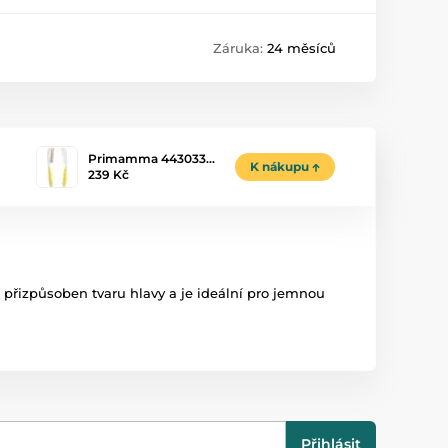
Záruka:
24 měsíců
Primamma 443033…
K nákupu
239 Kč
 přizpůsoben tvaru hlavy a je ideální pro jemnou
Přihlásit