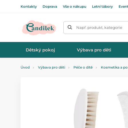
Kontakty
Doprava
Vše o nákupu
Letní tábory
Even
Např. produkt, kategorie
Dětský pokoj
Výbava pro děti
Úvod
Výbava pro děti
Péče o dítě
Kosmetika a po