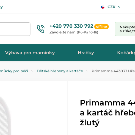
ty
CZK
+420 770 330 792
offline
Nakupte 
a získej
Zavolejte nám
(Po-Pá 10-16)
Výbava pro maminky
Hračky
Kočárk
můcky pro péči
Dětské hřebeny a kartáče
Primamma 443033 Hřeben
Primamma 44
a kartáč hřeb
žlutý