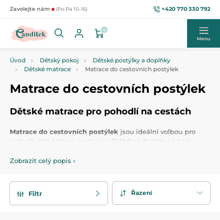
+420 770 330 792
Zavolejte nám
(Po-Pá 10-16)
0
Menu
Úvod
Dětský pokoj
Dětské postýlky a doplňky
Dětské matrace
Matrace do cestovních postýlek
Matrace do cestovních postýlek
Dětské matrace pro pohodlí na cestách
Matrace do cestovních postýlek
jsou ideální volbou pro
pohodlí dětí během cestování.
Skládací design
a lehká
konstrukce umožňují snadné přenášení a skladování.
Matrace jsou vybaveny praktickým
snímatelným povlakem
,
Zobrazit celý popis
›
který lze jednoduše vyprat. Perfektně padnou do
cestovních
postýlek
a zajišťují pohodlný a zdravý spánek, ať jste
kdekoli. Ideální pro rodiny, které hledají praktické a
Řazení
Filtr
komfortní řešení na cesty.