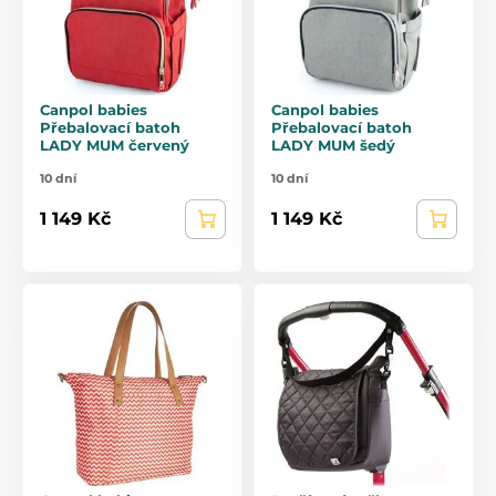
Canpol babies
Canpol babies
Přebalovací batoh
Přebalovací batoh
LADY MUM červený
LADY MUM šedý
10 dní
10 dní
1 149 Kč
1 149 Kč