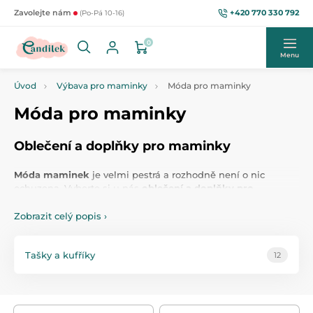
+420 770 330 792
Zavolejte nám
(Po-Pá 10-16)
0
Menu
Úvod
Výbava pro maminky
Móda pro maminky
Móda pro maminky
Oblečení a doplňky pro maminky
Móda maminek
je velmi pestrá a rozhodně není o nic
ochuzena. Vyberte si u nás
oblečení a doplňky pro
maminky
, které vám zajistí nejen svěží vzhled, ale i spoustu
funkčnosti. Naše
oblečení pro maminky
je navrženo tak,
Zobrazit celý popis
›
aby splňovalo požadavky na pohodlí, ale zároveň bylo trendy
a stylové. S našimi kousky budete vypadat skvěle a zároveň
se cítit pohodlně v každé situaci.
Tašky a kufříky
12
Funkčnost našich produktů je zárukou vaší spokojenosti.
Naše kolekce je inspirována aktuálními módními trendy a
zaměřuje se na kvalitu, která je nezbytná pro každodenní