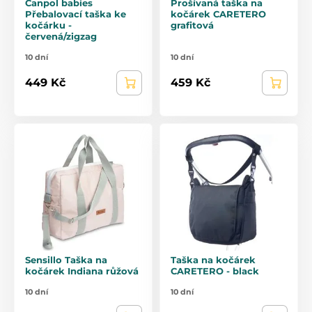
Canpol babies
Prošívaná taška na
Přebalovací taška ke
kočárek CARETERO
kočárku -
grafitová
červená/zigzag
10 dní
10 dní
449 Kč
459 Kč
Sensillo Taška na
Taška na kočárek
kočárek Indiana růžová
CARETERO - black
10 dní
10 dní