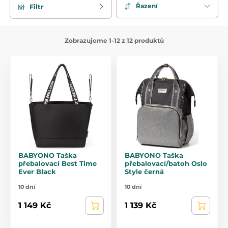
nošení. Ať už hledáte pohodlné oblečení na volný čas, nebo
Řazení
Filtr
stylové doplňky pro každou příležitost, u nás najdete to
pravé.
Zobrazujeme 1-12 z 12 produktů
BABYONO Taška
BABYONO Taška
přebalovací Best Time
přebalovací/batoh Oslo
Ever Black
Style černá
10 dní
10 dní
1 149 Kč
1 139 Kč