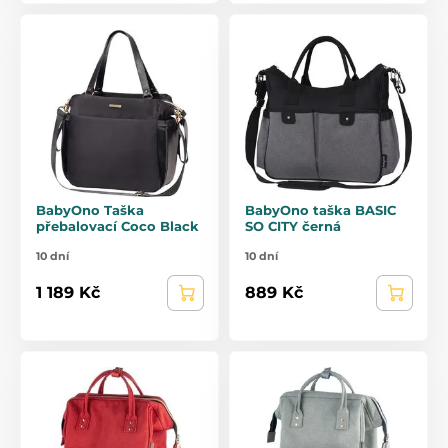
BabyOno Taška
BabyOno taška BASIC
přebalovací Coco Black
SO CITY černá
10 dní
10 dní
1 189 Kč
889 Kč