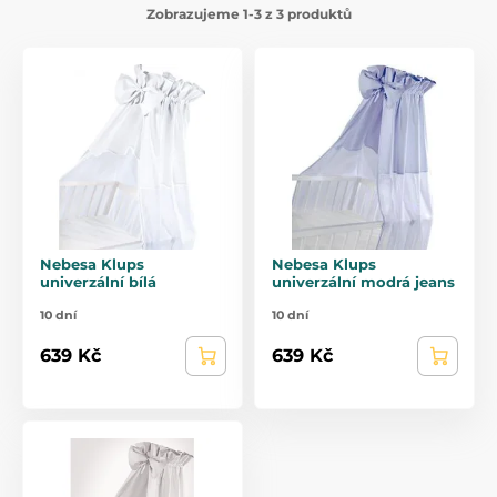
Zobrazujeme 1-3 z 3 produktů
Nebesa Klups
Nebesa Klups
univerzální bílá
univerzální modrá jeans
10 dní
10 dní
639 Kč
639 Kč