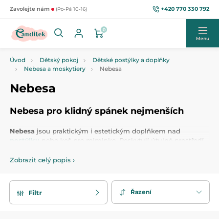
+420 770 330 792
Zavolejte nám
(Po-Pá 10-16)
0
Menu
Úvod
Dětský pokoj
Dětské postýlky a doplňky
Nebesa a moskytiery
Nebesa
Nebesa
Nebesa pro klidný spánek nejmenších
Nebesa
jsou praktickým i estetickým doplňkem nad
postýlku
nebo koš pro miminko. Poskytují útulné prostředí
a
chrání dítě
před světlem či hmyzem. Vybírat můžete z
různých
barev a materiálů
, které doladí vzhled dětského
Zobrazit celý popis
›
pokojíčku. Pro snadné upevnění nabízíme také
držáky
nebes
, které zajišťují stabilitu a bezpečnost. Nebesa jsou
nejen krásným dekoračním prvkem, ale také přispívají k
Řazení
Filtr
pohodlí a klidnému spánku děťátka.