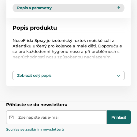
Popis a parametry
Popis produktu
NoseFrida Spray je izotonický roztok mořské soli z
Atlantiku určený pro kojence a malé děti. Doporučuje
se pro každodenní hygienu nosu a při problémech s
neprůchodností nosu způsobenou nachlazením,
alergiemi nebo suchým vzduchem. Minerální látky
obsažené v mořské soli a jemná dávka vybraná
speciálně pro malé děti činí roztok extrémně
Zobrazit celý popis
bezpečným pro nosní sliznici a podporují proces
regenerace sliznice.
- Speciální konstrukce difuzéru zabraňuje vnikání
jakýchkoli nečistot do roztoku.
Přihlaste se do newsletteru
- Neobsahuje žádné konzervační látky ani nosný plyn.
- Kapacita: 20 ml = 280 dávek
Zde napište váš e-mail
Přihlásit
PATENTOVANÝ SYSTÉM 3K - speciální konstrukce
difuzéru chrání před pronikáním kontaminovaného
Souhlas se zasíláním newsletterů
vzduchu zvenčí do roztoku, díky čemuž zůstává