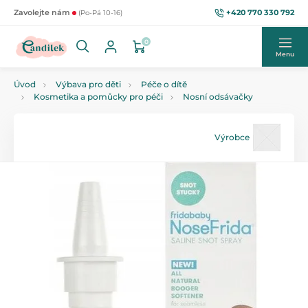
+420 770 330 792
Zavolejte nám
(Po-Pá 10-16)
0
Menu
Úvod
Výbava pro děti
Péče o dítě
Kosmetika a pomůcky pro péči
Nosní odsávačky
Výrobce