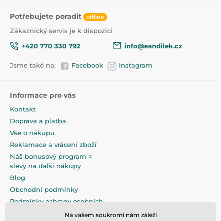
přípravek sterilní.
Potřebujete poradit
offline
NÁVOD K POUŽITÍ - sejměte uzávěr. Několikrát
Zákaznický servis je k dispozici
stiskněte pumpu, abyste získali celou dávku roztoku.
Při dávkování udržujte lahvičku ve svislé poloze. Po
+420 770 330 792
info@eandilek.cz
aplikaci zajistěte difuzér uzávěrem.
Jsme také na:
Facebook
Instagram
Přípravek je dokonalým doplňkem k provozu
odsávačky NoseFrida!
Informace pro vás
Produkt je zařazen v kategoriích
Kontakt
Nosní odsávačky
45
Doprava a platba
Vše o nákupu
Reklamace a vrácení zboží
Náš bonusový program =
slevy na další nákupy
Blog
Obchodní podmínky
Podmínky ochrany osobních
údajů
Na vašem soukromí nám záleží