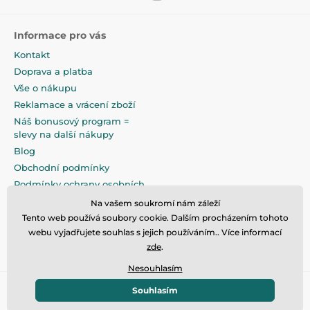
Informace pro vás
Kontakt
Doprava a platba
Vše o nákupu
Reklamace a vrácení zboží
Náš bonusový program =
slevy na další nákupy
Blog
Obchodní podmínky
Podmínky ochrany osobních
údajů
Na vašem soukromí nám záleží
Na pečlivé zabalení klademe
Tento web používá soubory cookie. Dalším procházením tohoto
maximální důraz
webu vyjadřujete souhlas s jejich používáním.. Více informací
zde
.
Nesouhlasím
Souhlasím
© 2026 www.eandilek.cz ⦁ E-shop vytvořila
SIMPLIA.cz