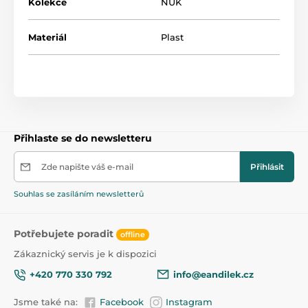
Kolekce
NUK
narození.
Zboží je odesíláno náhodně. Přesný požadavek lze
Materiál
Plast
napsat pod objednávku
Přihlaste se do newsletteru
Zde napište váš e-mail
Přihlásit
Souhlas se zasíláním newsletterů
Potřebujete poradit
offline
Zákaznický servis je k dispozici
+420 770 330 792
info@eandilek.cz
Jsme také na:
Facebook
Instagram