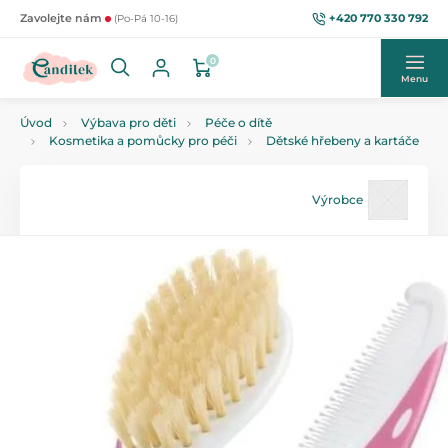
+420 770 330 792
Zavolejte nám
(Po-Pá 10-16)
0
Menu
Úvod
Výbava pro děti
Péče o dítě
Kosmetika a pomůcky pro péči
Dětské hřebeny a kartáče
Výrobce