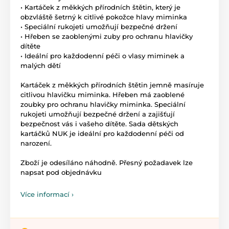
• Kartáček z měkkých přírodních štětin, který je
obzvláště šetrný k citlivé pokožce hlavy miminka
• Speciální rukojeti umožňují bezpečné držení
• Hřeben se zaoblenými zuby pro ochranu hlavičky
dítěte
• Ideální pro každodenní péči o vlasy miminek a
malých dětí
Kartáček z měkkých přírodních štětin jemně masíruje
citlivou hlavičku miminka. Hřeben má zaoblené
zoubky pro ochranu hlavičky miminka. Speciální
rukojeti umožňují bezpečné držení a zajišťují
bezpečnost vás i vašeho dítěte. Sada dětských
kartáčků NUK je ideální pro každodenní péči od
narození.
Zboží je odesíláno náhodně. Přesný požadavek lze
napsat pod objednávku
Více informací ›