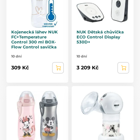
Kojenecká láhev NUK
NUK Dětská chůvička
FC+Temperature
ECO Control Display
Control 300 ml BOX-
530D+
Flow Control savička
10 dní
10 dní
309 Kč
3 209 Kč