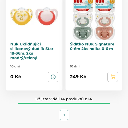
Nuk Uklidňující
Šidítko NUK Signature
silikonový dudlík Star
0-6m 2ks holka 0-6 m
18-36m, 2ks
modrý/zelený
10 dní
10 dní
0 Kč
249 Kč
Už jste viděli 14 produktů z 14.
1