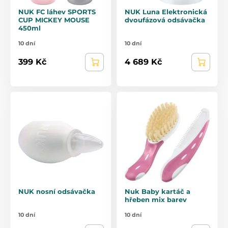
NUK FC láhev SPORTS
NUK Luna Elektronická
CUP MICKEY MOUSE
dvoufázová odsávačka
450ml
10 dní
10 dní
399 Kč
4 689 Kč
NUK nosní odsávačka
Nuk Baby kartáč a
hřeben mix barev
10 dní
10 dní