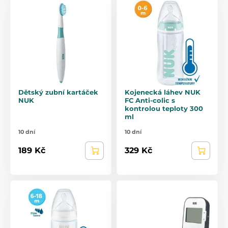
Dětský zubní kartáček
Kojenecká láhev NUK
NUK
FC Anti-colic s
kontrolou teploty 300
ml
10 dní
10 dní
189 Kč
329 Kč