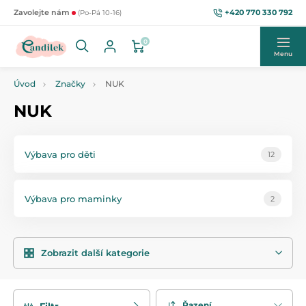
+420 770 330 792
Zavolejte nám
(Po-Pá 10-16)
0
Menu
Úvod
Značky
NUK
NUK
Výbava pro děti
12
Výbava pro maminky
2
Zobrazit další kategorie
Řazení
Filtr