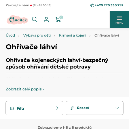
+420 770 330 792
Zavolejte nám
(Po-Pá 10-16)
0
Menu
Úvod
Výbava pro děti
Krmení a kojení
Ohřívače láhví
Ohřívače láhví
Ohřívače kojeneckých lahví-bezpečný
způsob ohřívání dětské potravy
Ohřívač kojeneckých lahví
značí bezpečný způsob pro
ohřívání mateřského nebo sušeného mléka
i další
dětské
Zobrazit celý popis
›
potravy
.
Ohřívače lahví
ohřejí hrneček do 4 minut bezpečně
a bez ztráty potřebných látek, které malé dítě tak potřebuje.
POZOR: Doporučujeme neohřívat dětskou potravu v
Řazení
Filtr
mikrovlnné troubě. Vzhledemk nestálé teplotě může dojít ke
spálení úst nebo hrdla dítěte.
Zobrazujeme 1-8 z 8 produktů