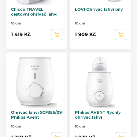
Chicco TRAVEL
LOVI Ohřívač lahví bílý
cestovní ohřívač lahví
10 dní
10 dní
1 419 Kč
1 909 Kč
Ohřívač lahví SCF355/09
Philips AVENT Rychlý
Philips Avent
ohřívač lahví
10 dní
10 dní