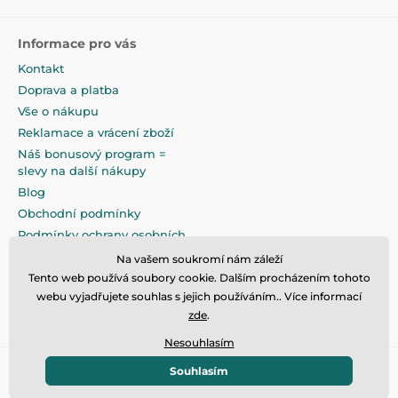
Informace pro vás
Kontakt
Doprava a platba
Vše o nákupu
Reklamace a vrácení zboží
Náš bonusový program =
slevy na další nákupy
Blog
Obchodní podmínky
Podmínky ochrany osobních
údajů
Na vašem soukromí nám záleží
Na pečlivé zabalení klademe
Tento web používá soubory cookie. Dalším procházením tohoto
maximální důraz
webu vyjadřujete souhlas s jejich používáním.. Více informací
zde
.
Nesouhlasím
Souhlasím
© 2026 www.eandilek.cz ⦁ E-shop vytvořila
SIMPLIA.cz