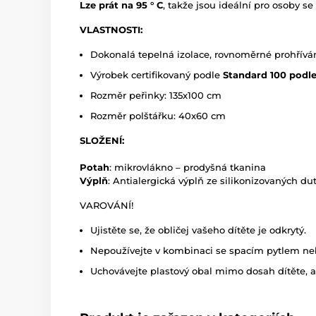
Lze prát na 95 °
C
, takže jsou ideální pro osoby se
VLASTNOSTI:
Dokonalá tepelná izolace, rovnoměrné prohříván
Výrobek certifikovaný podle
Standard 100 podle
Rozměr peřinky: 135x100 cm
Rozměr polštářku: 40x60 cm
SLOŽENÍ:
Potah
: mikrovlákno – prodyšná tkanina
Výplň
: Antialergická výplň ze silikonizovaných du
VAROVÁNÍ!
Ujistěte se, že obličej vašeho dítěte je odkrytý.
Nepoužívejte v kombinaci se spacím pytlem nebo
Uchovávejte plastový obal mimo dosah dítěte, 