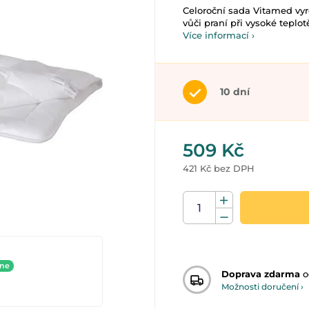
Celoroční sada Vitamed vy
vůči praní při vysoké teplo
Více informací ›
10 dní
509 Kč
421 Kč bez DPH
ine
Doprava zdarma
o
Možnosti doručení ›