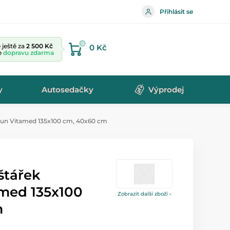
Přihlásit se
0
ještě za
2 500 Kč
0 Kč
te
dopravu zdarma
y
Autosedačky
Výprodej
daun Vitamed 135x100 cm, 40x60 cm
štářek
med 135x100
Zobrazit další zboží ›
m