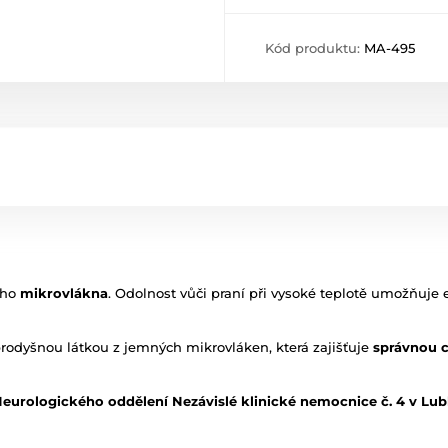
Kód produktu:
MA-495
ého
mikrovlákna
. Odolnost vůči praní při vysoké teplotě umožňuje 
rodyšnou látkou z jemných mikrovláken, která zajišťuje
správnou c
eurologického oddělení Nezávislé klinické nemocnice č. 4 v Lub