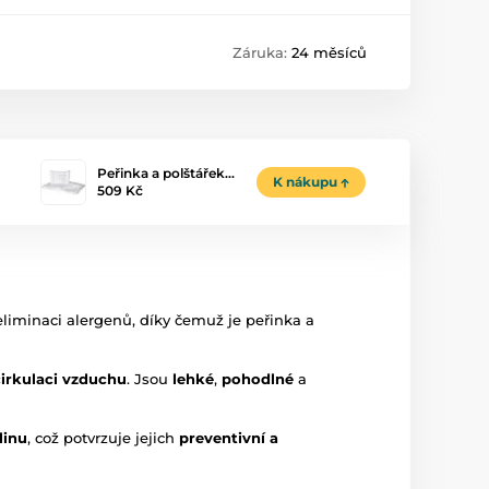
Záruka:
24 měsíců
Peřinka a polštářek…
K nákupu
509 Kč
eliminaci alergenů, díky čemuž je peřinka a
irkulaci vzduchu
. Jsou
lehké
,
pohodlné
a
linu
, což potvrzuje jejich
preventivní a