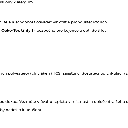
 sklony k alergiím.
í těla a schopnost odvádět vlhkost a propouštět vzduch
 Oeko-Tex třídy I
- bezpečné pro kojence a děti do 3 let
tých polyesterových vláken (HCS) zajišťující dostatečnou cirkulaci v
 dekou. Vezměte v úvahu teplotu v místnosti a oblečení vašeho dítě
aby nedošlo k udušení.