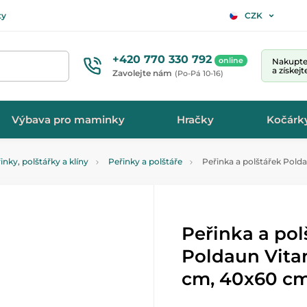
ty
CZK
+420 770 330 792
online
Nakupte 
a získej
Zavolejte nám
(Po-Pá 10-16)
Výbava pro maminky
Hračky
Kočárk
inky, polštářky a klíny
Peřinky a polštáře
Peřinka a polštářek Pol
Peřinka a pol
Poldaun Vita
cm, 40x60 c