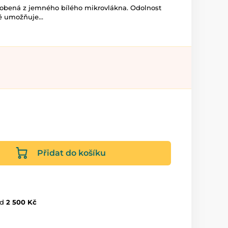
robená z jemného bílého mikrovlákna. Odolnost
tě umožňuje...
Přidat do košíku
d
2 500 Kč