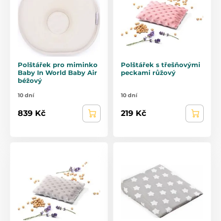
Polštářek pro miminko
Polštářek s třešňovými
Baby In World Baby Air
peckami růžový
béžový
10 dní
10 dní
839 Kč
219 Kč