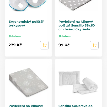
Ergonomický polštář
Povlečení na klínový
tyrkysový
polštář Sensillo 38x60
cm hvězdičky šedá
Skladem
Skladem
279 Kč
99 Kč
Povlečení na klínový
Sensillo Souprava do