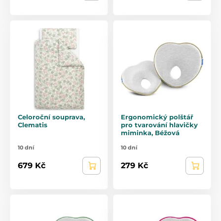
Celoroční souprava,
Ergonomický polštář
Clematis
pro tvarování hlavičky
miminka, Béžová
10 dní
10 dní
679 Kč
279 Kč