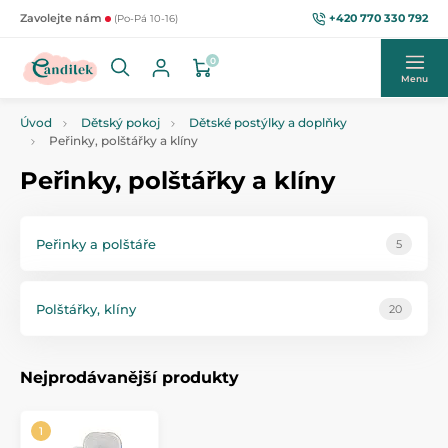
+420 770 330 792
Zavolejte nám
(Po-Pá 10-16)
0
Menu
Úvod
Dětský pokoj
Dětské postýlky a doplňky
Peřinky, polštářky a klíny
Peřinky, polštářky a klíny
Peřinky a polštáře
5
Polštářky, klíny
20
Nejprodávanější produkty