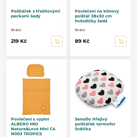
Polštářek s třešňovými
Povlečení na klínový
peckami šedý
polštář 38x30 cm
hvězdičky šedá
10 dní
10 dní
219 Kč
89 Kč
Povlečení s výplní
Sensillo Hřejivý
ALBERO MIO
polštářek termofor
Nature&Love Mini C4
Srdíčka
N003 TROPICS