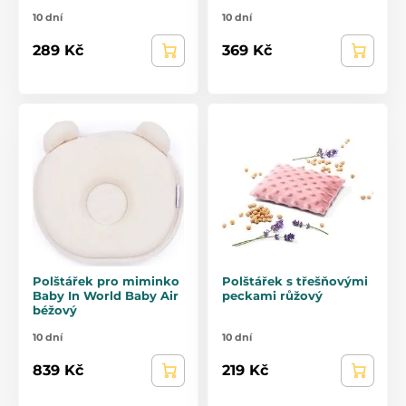
10 dní
10 dní
289 Kč
369 Kč
Polštářek pro miminko
Polštářek s třešňovými
Baby In World Baby Air
peckami růžový
béžový
10 dní
10 dní
839 Kč
219 Kč