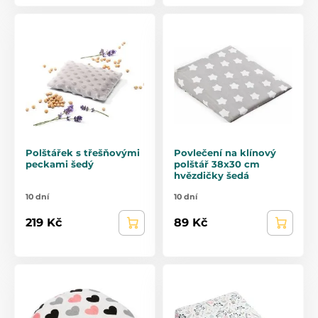
Polštářek s třešňovými
Povlečení na klínový
peckami šedý
polštář 38x30 cm
hvězdičky šedá
10 dní
10 dní
219 Kč
89 Kč