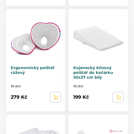
Ergonomický polštář
Kojenecký klínový
růžový
polštář do kočárku
30x37 cm bílý
10 dní
10 dní
279 Kč
199 Kč