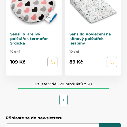
Sensillo Hřejivý
Sensillo Povlečení na
polštářek termofor
klínový polštářek
Srdíčka
jeřabiny
10 dní
10 dní
109 Kč
89 Kč
Už jste viděli 20 produktů z 20.
1
Přihlaste se do newsletteru