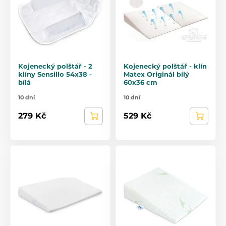
Kojenecký polštář - 2
Kojenecký polštář - klín
klíny Sensillo 54x38 -
Matex Originál bílý
bílá
60x36 cm
10 dní
10 dní
279 Kč
529 Kč