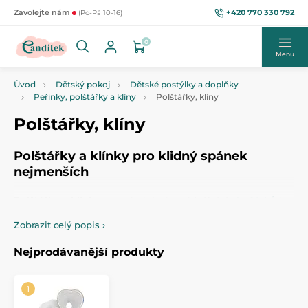
+420 770 330 792
Zavolejte nám
(Po-Pá 10-16)
0
Menu
Úvod
Dětský pokoj
Dětské postýlky a doplňky
Peřinky, polštářky a klíny
Polštářky, klíny
Polštářky, klíny
Polštářky a klínky pro klidný spánek
nejmenších
Polštářky a klínky
pro miminka jsou ideální do
kočárků
i
postýlek
. Nabízíme
korekční polštářky
pro zdravý vývoj,
Zobrazit celý popis
›
praktické klínky i nahřívací či chladicí polštářky s peckami na
úlevu od bolesti bříška.
Tyto polštářky ocení i maminky při
Nejprodávanější produkty
bolestech zad.
Klínek
pomáhá miminku udržet správnou
polohu při spánku,
usnadňuje dýchání
a může zmírnit
problémy s
refluxem
. Vytvořte miminku maximální pohodlí
a bezpečí během odpočinku.