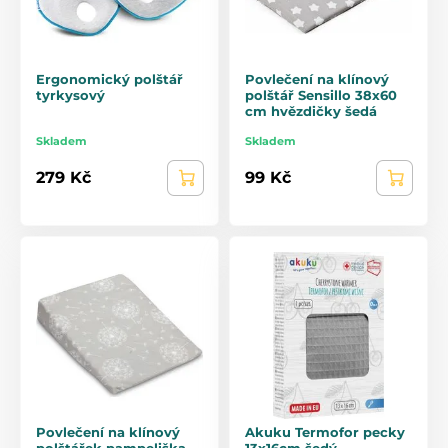
Ergonomický polštář
Povlečení na klínový
tyrkysový
polštář Sensillo 38x60
cm hvězdičky šedá
Skladem
Skladem
279 Kč
99 Kč
Povlečení na klínový
Akuku Termofor pecky
polštářek pampeliška
13x16cm šedý