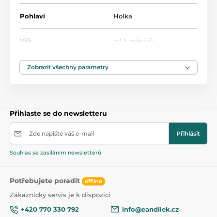
Všechny lahvičky a kelímky Philips Avent jsou
Pohlaví
Holka
vzájemně kompatibilní, kromě skleněných lahviček a
kelímků pro samouky. Vyberte a kombinujte různé
Věk
od 6 měsíců
prvky, abyste vytvořili hrnek dokonale přizpůsobený
individuálním potřebám vyvíjejícího se dítěte.
Obsah
200 ml
Zobrazit všechny parametry
Přihlaste se do newsletteru
Zde napište váš e-mail
Přihlásit
Souhlas se zasíláním newsletterů
Potřebujete poradit
offline
Zákaznický servis je k dispozici
+420 770 330 792
info@eandilek.cz