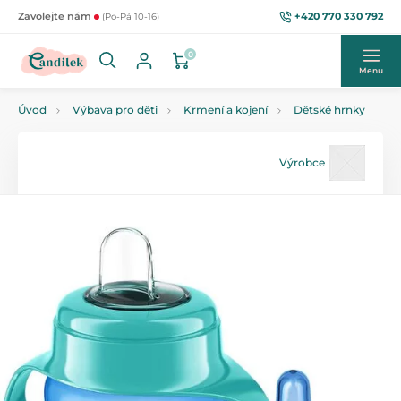
+420 770 330 792
Zavolejte nám
(Po-Pá 10-16)
0
Menu
Úvod
Výbava pro děti
Krmení a kojení
Dětské hrnky
Výrobce