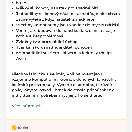
6m +
Měkký silikonový náustek pro snadné pití
Jednodílný silikonový náustek usnadňuje pití: obsah
začne vytékat, když náustek zmáčknete
Všechny komponenty jsou vhodné do myčky nádobí
Ventil je zabudován do náustku, takže instalace je
rychlá a bezproblémová
Zvlněný tvar pro stabilní úchop
Tvar kalíšku usnadňuje dítěti uchopení
Kompatibilní se všemi lahvemi a kelímky Philips
Avent
Všechny lahvičky a kelímky Philips Avent jsou
vzájemně kompatibilní, kromě skleněných lahviček a
kelímků pro samouky. Vyberte a kombinujte různé
prvky, abyste vytvořili hrnek dokonale přizpůsobený
individuálním potřebám vyvíjejícího se dítěte.
Více informací ›
10 dní