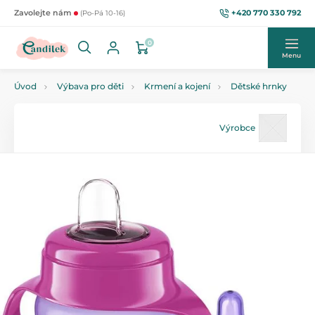
+420 770 330 792
Zavolejte nám
(Po-Pá 10-16)
0
Menu
Úvod
Výbava pro děti
Krmení a kojení
Dětské hrnky
Výrobce