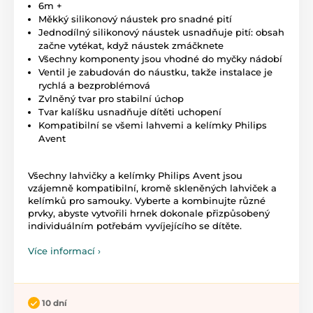
6m +
Měkký silikonový náustek pro snadné pití
Jednodílný silikonový náustek usnadňuje pití: obsah
začne vytékat, když náustek zmáčknete
Všechny komponenty jsou vhodné do myčky nádobí
Ventil je zabudován do náustku, takže instalace je
rychlá a bezproblémová
Zvlněný tvar pro stabilní úchop
Tvar kalíšku usnadňuje dítěti uchopení
Kompatibilní se všemi lahvemi a kelímky Philips
Avent
Všechny lahvičky a kelímky Philips Avent jsou
vzájemně kompatibilní, kromě skleněných lahviček a
kelímků pro samouky. Vyberte a kombinujte různé
prvky, abyste vytvořili hrnek dokonale přizpůsobený
individuálním potřebám vyvíjejícího se dítěte.
Více informací ›
10 dní