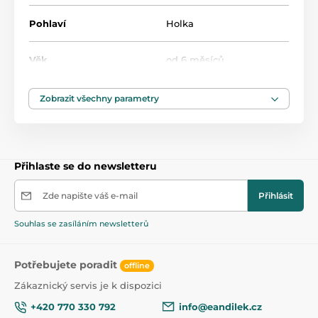
Všechny lahvičky a kelímky Philips Avent jsou
Pohlaví
Holka
vzájemně kompatibilní, kromě skleněných lahviček a
kelímků pro samouky. Vyberte a kombinujte různé
Věk
od 6 měsíců
prvky, abyste vytvořili hrnek dokonale přizpůsobený
individuálním potřebám vyvíjejícího se dítěte.
Obsah
200 ml
Zobrazit všechny parametry
Přihlaste se do newsletteru
Zde napište váš e-mail
Přihlásit
Souhlas se zasíláním newsletterů
Potřebujete poradit
offline
Zákaznický servis je k dispozici
+420 770 330 792
info@eandilek.cz