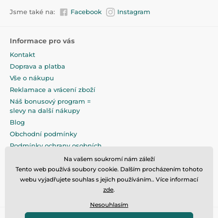
Jsme také na:
Facebook
Instagram
Informace pro vás
Kontakt
Doprava a platba
Vše o nákupu
Reklamace a vrácení zboží
Náš bonusový program =
slevy na další nákupy
Blog
Obchodní podmínky
Podmínky ochrany osobních
údajů
Na vašem soukromí nám záleží
Na pečlivé zabalení klademe
Tento web používá soubory cookie. Dalším procházením tohoto
maximální důraz
webu vyjadřujete souhlas s jejich používáním.. Více informací
zde
.
Nesouhlasím