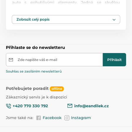
auto s pohyblivými elementy. Jedná se skvělou
zábavu pro chlapce a můžete nám věřit, že ke hře s
tímto se rádi zapojí i tatínkové. Hračka je určena pro
děti od 8 let věku.
Zobrazit celý popis
Přihlaste se do newsletteru
Zde napište váš e-mail
Přihlásit
Souhlas se zasíláním newsletterů
Potřebujete poradit
offline
Zákaznický servis je k dispozici
+420 770 330 792
info@eandilek.cz
Jsme také na:
Facebook
Instagram