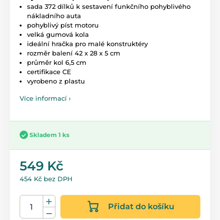
sada 372 dílků k sestavení funkčního pohyblivého
nákladního auta
pohyblivý píst motoru
velká gumová kola
ideální hračka pro malé konstruktéry
rozměr balení 42 x 28 x 5 cm
průměr kol 6,5 cm
certifikace CE
vyrobeno z plastu
Více informací ›
Skladem 1 ks
549 Kč
454 Kč bez DPH
Přidat do košíku