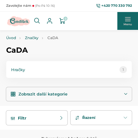
+420 770 330 792
Zavolejte nám
(Po-Pá 10-16)
0
Menu
Úvod
Značky
CaDA
CaDA
Hračky
1
Zobrazit další kategorie
Řazení
Filtr