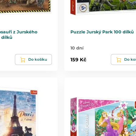
sauři z Jurského
Puzzle Jurský Park 100 dílků
 dílků
10 dní
159 Kč
Do košíku
Do ko