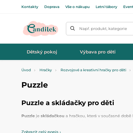
Kontakty
Doprava
Vše o nákupu
Letní tábory
Even
Např. produkt, kategorie
Dětský pokoj
Výbava pro děti
Úvod
Hračky
Rozvojové a kreativní hračky pro děti
Puzzle
Puzzle a skládačky pro děti
Puzzle
je
skládačkou
a hračkou, která v současné době b
jednoduché
puzzle
nebo
vkládačky
za skvělou cenu. Na
obrázků.
Zobrazit celý popis
›