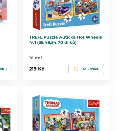
TREFL Puzzle Autíčka Hot Wheels
4v1 (35,48,54,70 dílků)
10 dní
219 Kč
šíku
Do košíku