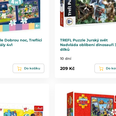
e Dobrou noc, Treflíci
TREFL Puzzle Jurský svět
ály 4v1
Nadvláda oblíbení dinosauři 
dílků
10 dní
209 Kč
Do košíku
Do ko