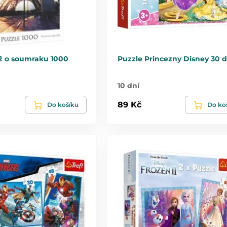
íž o soumraku 1000
Puzzle Princezny Disney 30 d
10 dní
89 Kč
Do košíku
Do ko