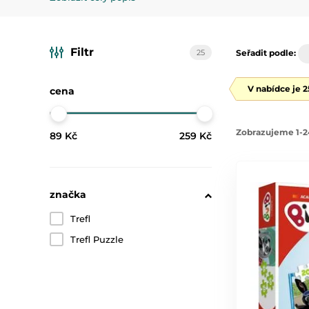
Naše
puzzle pro děti
jsou navržena tak, aby odpovídala
vkládačky
, které pomáhají dětem rozvíjet jemnou motor
Filtr
25
Seřadit podle:
V nabídce je 
cena
Zobrazujeme 1-2
89 Kč
259 Kč
značka
Trefl
Trefl Puzzle