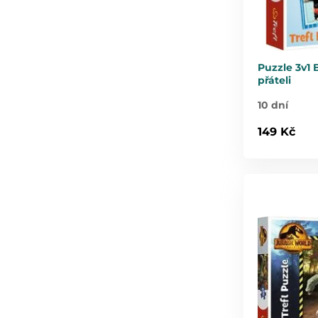
Puzzle 3v1
přáteli
10 dní
149 Kč