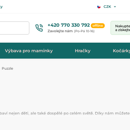
ty
CZK
+420 770 330 792
offline
Nakupte 
a získej
Zavolejte nám
(Po-Pá 10-16)
Výbava pro maminky
Hračky
Kočárk
Puzzle
aví nejen děti, ale také dospělé po celém světě. Díky nám můžete u
učí se logicky uvažovat, zlepšují své motorické dovednosti a hlavn