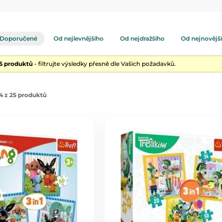
 věkovým kategoriím a schopnostem dětí, což zaručuje zábavu i ed
iku a schopnost rozpoznávat tvary a barvy.
Doporučené
Od nejlevnějšího
Od nejdražšího
Od nejnovějš
25 produktů
- filtrujte výsledky přesně dle Vašich požadavků.
4 z 25 produktů