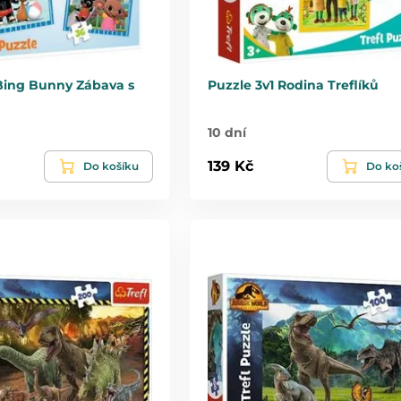
 Bing Bunny Zábava s
Puzzle 3v1 Rodina Treflíků
10 dní
139 Kč
Do košíku
Do ko