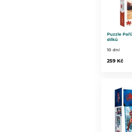
Puzzle Pař
dílků
10 dní
259 Kč