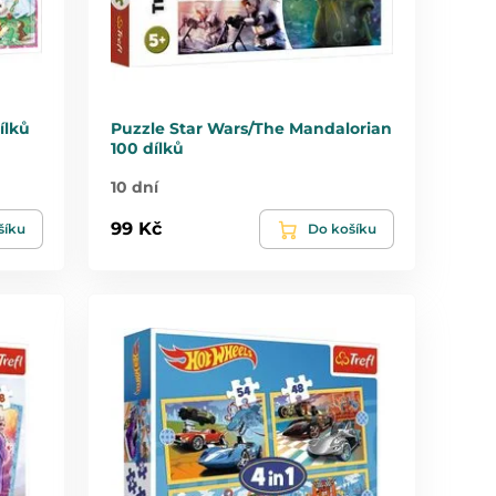
ílků
Puzzle Star Wars/The Mandalorian
100 dílků
10 dní
99 Kč
šíku
Do košíku