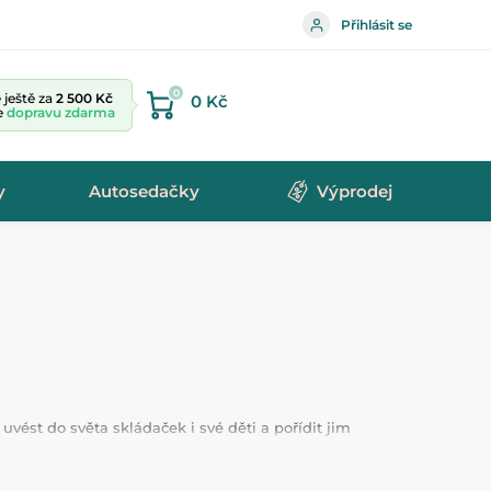
Přihlásit se
0
ještě za
2 500 Kč
0 Kč
te
dopravu zdarma
y
Autosedačky
Výprodej
vést do světa skládaček i své děti a pořídit jim
ě se budou bavit dlouhé hodiny při skládání různých