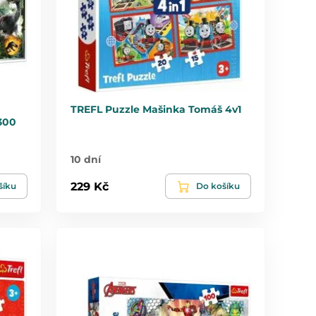
TREFL Puzzle Mašinka Tomáš 4v1
300
10 dní
229 Kč
šíku
Do košíku