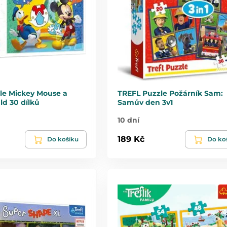
le Mickey Mouse a
TREFL Puzzle Požárník Sam:
ld 30 dílků
Samův den 3v1
10 dní
189 Kč
Do košíku
Do ko