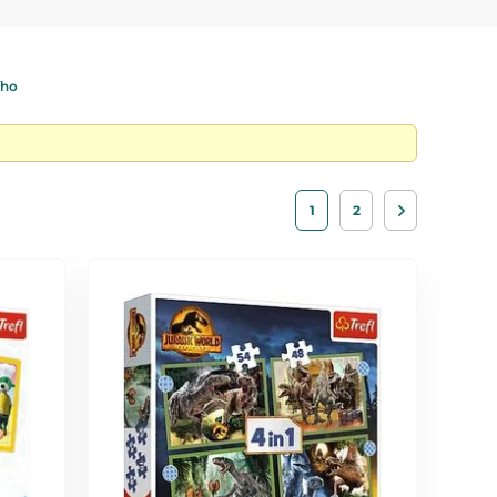
ukaci. Kromě klasických puzzle nabízíme také
ího
1
2