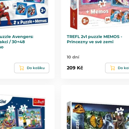
Puzzle Avengers:
TREFL 2v1 puzzle MEMOS -
akci / 30+48
Princezny ve své zemi
so
10 dní
209 Kč
Do košíku
Do ko