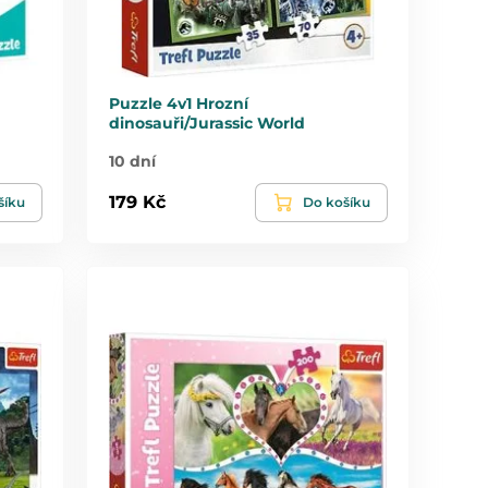
Puzzle 4v1 Hrozní
dinosauři/Jurassic World
10 dní
179 Kč
šíku
Do košíku