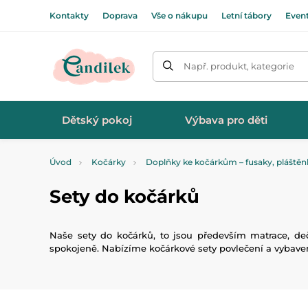
Kontakty
Doprava
Vše o nákupu
Letní tábory
Even
Např. produkt, kategorie
Dětský pokoj
Výbava pro děti
Úvod
Kočárky
Doplňky ke kočárkům – fusaky, pláštěnk
Sety do kočárků
Naše sety do kočárků, to jsou především matrace, de
spokojeně. Nabízíme kočárkové sety povlečení a vybaven