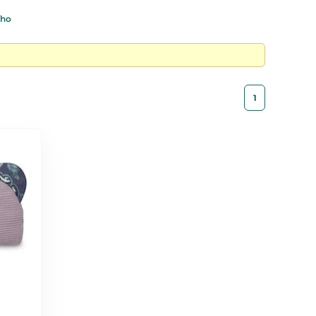
ího
1