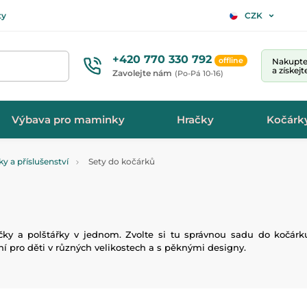
ty
CZK
+420 770 330 792
offline
Nakupte 
a získej
Zavolejte nám
(Po-Pá 10-16)
Výbava pro maminky
Hračky
Kočárk
y a příslušenství
Sety do kočárků
čky a polštářky v jednom. Zvolte si tu správnou sadu do kočárk
í pro děti v různých velikostech a s pěknými designy.