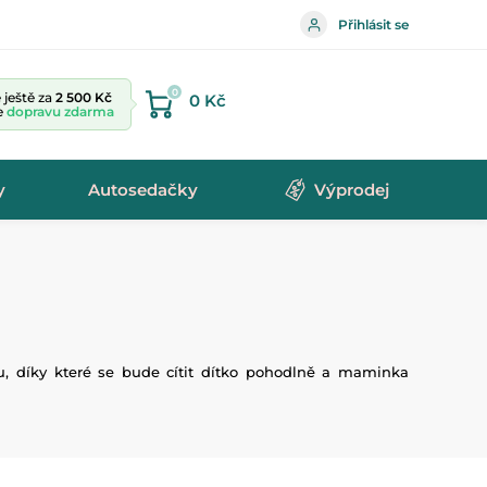
Přihlásit se
0
ještě za
2 500 Kč
0 Kč
te
dopravu zdarma
y
Autosedačky
Výprodej
u, díky které se bude cítit dítko pohodlně a maminka