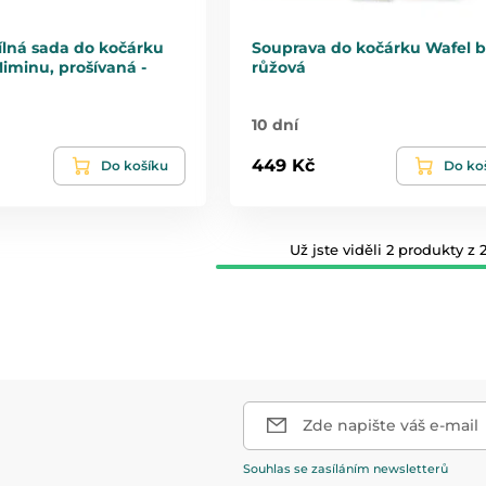
ílná sada do kočárku
Souprava do kočárku Wafel 
Miminu, prošívaná -
růžová
10 dní
449 Kč
Do košíku
Do ko
Už jste viděli 2 produkty z 2
Zde napište váš e-mail
Souhlas se zasíláním newsletterů