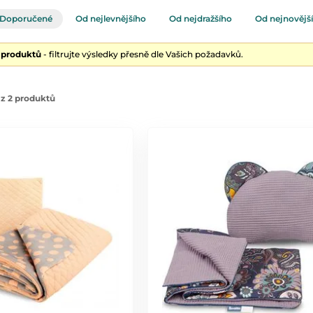
Doporučené
Od nejlevnějšího
Od nejdražšího
Od nejnovějš
2 produktů
- filtrujte výsledky přesně dle Vašich požadavků.
z 2 produktů