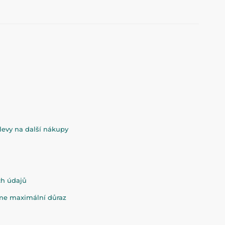
evy na další nákupy
ch údajů
eme maximální důraz