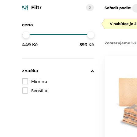
Filtr
2
Seřadit podle:
V nabídce je 
cena
Zobrazujeme 1-2 
449 Kč
593 Kč
značka
Miminu
Sensillo