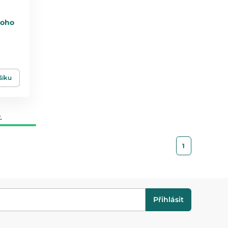
boho
šíku
.
1
Přihlásit