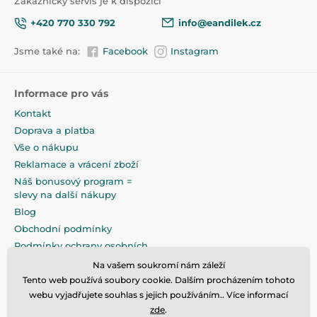
Zákaznický servis je k dispozici
+420 770 330 792
info@eandilek.cz
Jsme také na:
Facebook
Instagram
Informace pro vás
Kontakt
Doprava a platba
Vše o nákupu
Reklamace a vrácení zboží
Náš bonusový program =
slevy na další nákupy
Blog
Obchodní podmínky
Podmínky ochrany osobních
údajů
Na vašem soukromí nám záleží
Na pečlivé zabalení klademe
Tento web používá soubory cookie. Dalším procházením tohoto
maximální důraz
webu vyjadřujete souhlas s jejich používáním.. Více informací
zde
.