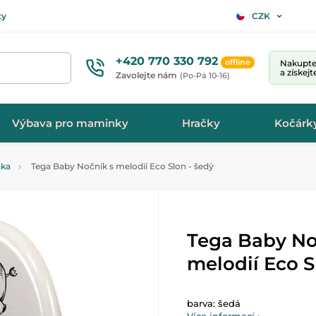
ty
CZK
+420 770 330 792
offline
Nakupte 
a získej
Zavolejte nám
(Po-Pá 10-16)
Výbava pro maminky
Hračky
Kočárk
tka
Tega Baby Nočník s melodií Eco Slon - šedý
Tega Baby No
melodií Eco S
barva: šedá