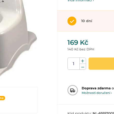
Více informací ›
10 dní
169 Kč
140 Kč bez DPH
Doprava zdarma
o
Možnosti doručení ›
ine
Kód produktu:
NL-65557001