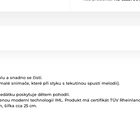
u a snadno se čistí.
malé snímače, které při styku s tekutinou spustí melodii).
sedátku poskytuje dětem pohodlí.
enou moderní technologií IML. Produkt má certifikát TÜV Rheinlan
, šířka cca 25 cm.