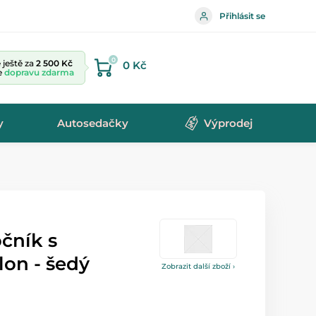
Přihlásit se
0
ještě za
2 500 Kč
0 Kč
te
dopravu zdarma
y
Autosedačky
Výprodej
čník s
lon - šedý
Zobrazit další zboží ›