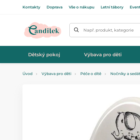
Kontakty
Doprava
Vše o nákupu
Letní tábory
Even
Např. produkt, kategorie
Dětský pokoj
Výbava pro děti
Úvod
Výbava pro děti
Péče o dítě
Nočníky a sedá