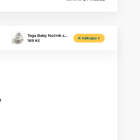
Tega Baby Nočník s…
K nákupu
169 Kč
d