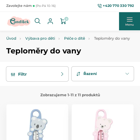
+420 770 330 792
Zavolejte nám
(Po-Pá 10-16)
0
Menu
Úvod
Výbava pro děti
Péče o dítě
Teploměry do vany
Teploměry do vany
Řazení
Filtr
Zobrazujeme 1-11 z 11 produktů