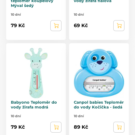
teploměr koupelový
vody žirafa fialová
Mýval šedý
10 dní
10 dní
79 Kč
69 Kč
Babyono Teploměr do
Canpol babies Teploměr
vody žirafa modrá
do vody Kočička - šedá
10 dní
10 dní
79 Kč
89 Kč