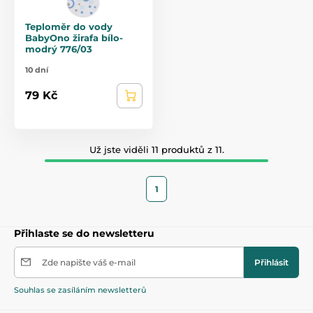
Teploměr do vody
BabyOno žirafa bílo-
modrý 776/03
10 dní
79 Kč
Už jste viděli 11 produktů z 11.
1
Přihlaste se do newsletteru
Zde napište váš e-mail
Přihlásit
Souhlas se zasíláním newsletterů