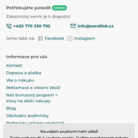
Potřebujete poradit
online
Zákaznický servis je k dispozici
+420 770 330 792
info@eandilek.cz
Jsme také na:
Facebook
Instagram
Informace pro vás
Kontakt
Doprava a platba
Vše o nákupu
Reklamace a vrácení zboží
Náš bonusový program =
slevy na další nákupy
Blog
Obchodní podmínky
Podmínky ochrany osobních
údajů
Na vašem soukromí nám záleží
Na pečlivé zabalení klademe
Tento web používá soubory cookie. Dalším procházením tohoto