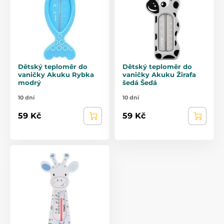
Dětský teploměr do
Dětský teploměr do
vaničky Akuku Rybka
vaničky Akuku Žirafa
modrý
šedá Šedá
10 dní
10 dní
59 Kč
59 Kč