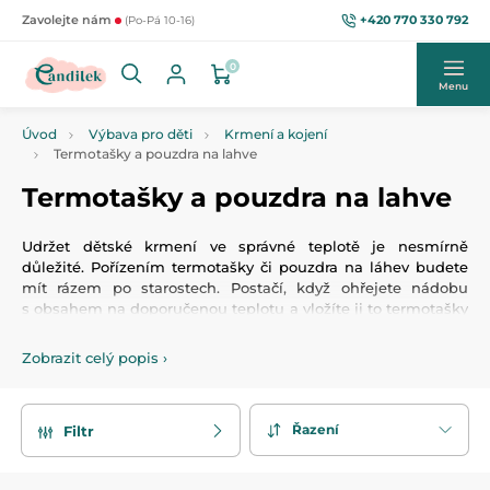
+420 770 330 792
Zavolejte nám
(Po-Pá 10-16)
0
Menu
Úvod
Výbava pro děti
Krmení a kojení
Termotašky a pouzdra na lahve
Termotašky a pouzdra na lahve
Udržet dětské krmení ve správné teplotě je nesmírně
důležité. Pořízením termotašky či pouzdra na láhev budete
mít rázem po starostech. Postačí, když ohřejete nádobu
s obsahem na doporučenou teplotu a vložíte ji to termotašky
nebo pouzdra a zvolená teplota zůstane uchována několik
hodin. Naše termotašky a pouzdra jsou tedy nezbytnou
Zobrazit celý popis
›
pomůckou, zároveň ale vypadají stylově, jsou zdobeny
veselými obrázky a dětskými motivy. Termotašky a pouzdra
na láhve omezí časté chlazení a ohřívání krmení, což není
Řazení
Filtr
nikdy ideální.