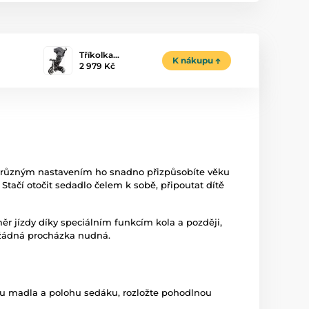
Tříkolka…
K nákupu
2 979 Kč
Díky různým nastavením ho snadno přizpůsobíte věku
 Stačí otočit sedadlo čelem k sobě, připoutat dítě
r jízdy díky speciálním funkcím kola a později,
e žádná procházka nudná.
ýšku madla a polohu sedáku, rozložte pohodlnou