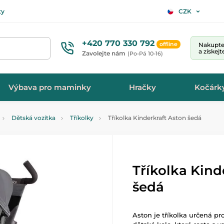
ty
CZK
+420 770 330 792
offline
Nakupte 
a získej
Zavolejte nám
(Po-Pá 10-16)
Výbava pro maminky
Hračky
Kočárk
Dětská vozítka
Tříkolky
Tříkolka Kinderkraft Aston šedá
Tříkolka Kind
šedá
Aston je tříkolka určená pro