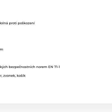
dolná proti poškození
cm
ských bezpečnostních norem EN 71-1
, zvonek, košík