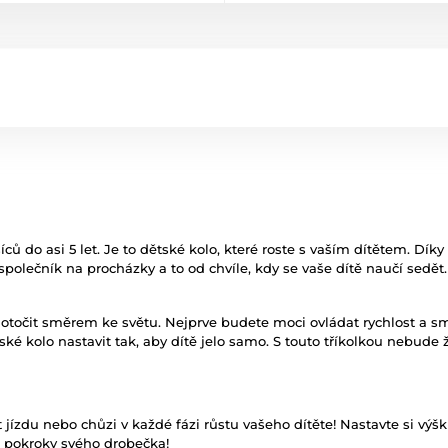
síců do asi 5 let. Je to dětské kolo, které roste s vaším dítětem. 
společník na procházky a to od chvíle, kdy se vaše dítě naučí sedět.
točit směrem ke světu. Nejprve budete moci ovládat rychlost a smě
ké kolo nastavit tak, aby dítě jelo samo. S touto tříkolkou nebud
 jízdu nebo chůzi v každé fázi růstu vašeho dítěte! Nastavte si v
e pokroky svého drobečka!