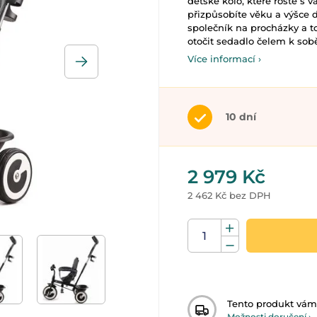
dětské kolo, které roste s
přizpůsobíte věku a výšce d
společník na procházky a to
otočit sedadlo čelem k sobě
Více informací ›
10 dní
2 979 Kč
2 462 Kč bez DPH
Tento produkt vá
Možnosti doručení ›