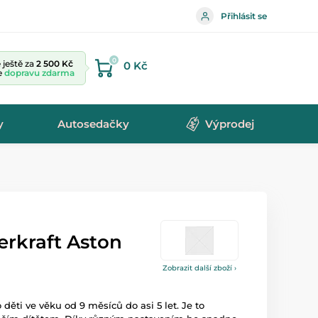
Přihlásit se
0
ještě za
2 500 Kč
0 Kč
te
dopravu zdarma
y
Autosedačky
Výprodej
erkraft Aston
Zobrazit další zboží ›
 děti ve věku od 9 měsíců do asi 5 let. Je to