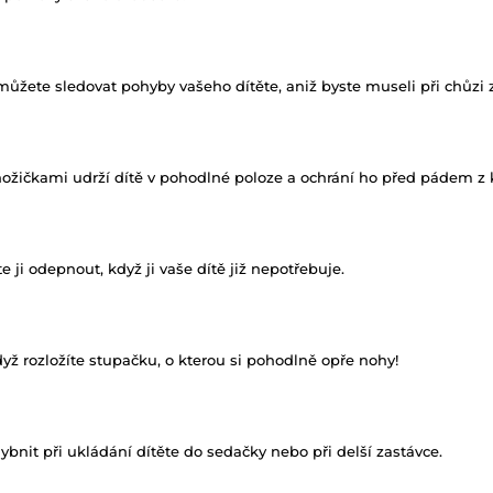
ůžete sledovat pohyby vašeho dítěte, aniž byste museli při chůzi 
ožičkami udrží dítě v pohodlné poloze a ochrání ho před pádem z 
i odepnout, když ji vaše dítě již nepotřebuje.
dyž rozložíte stupačku, o kterou si pohodlně opře nohy!
nit při ukládání dítěte do sedačky nebo při delší zastávce.