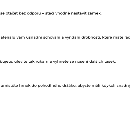
e otáčet bez odporu – stačí vhodně nastavit zámek.
riálu vám usnadní schování a vyndání drobností, které máte rádi
ujete, ulevíte tak rukám a vyhnete se nošení dalších tašek.
 umístěte hrnek do pohodlného držáku, abyste měli kdykoli snadný