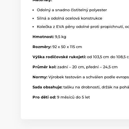
Odolný a snadno čistitelný polyester
Silná a odolná ocelová konstrukce
Kolečka z EVA pěny odolné proti propíchnutí, o
Hmotnost:
9,5 kg
Rozměry:
92 x 50 x 115 cm
Výška rodičovské rukojeti:
od 103,5 cm do 108,5 
Průměr kol:
zadní – 20 cm, přední – 24,5 cm
Normy:
Výrobek testován a schválen podle evrop
Sada obsahuje:
tašku na drobnosti, držák na pohár
Pro děti od:
9 měsíců do 5 let