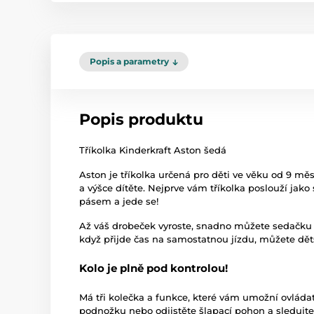
Popis a parametry
Popis produktu
Tříkolka Kinderkraft Aston šedá
Aston je tříkolka určená pro děti ve věku od 9 mě
a výšce dítěte. Nejprve vám tříkolka poslouží jako 
pásem a jede se!
Až váš drobeček vyroste, snadno můžete sedačku o
když přijde čas na samostatnou jízdu, můžete děts
Kolo je plně pod kontrolou!
Má tři kolečka a funkce, které vám umožní ovládat
podnožku nebo odjistěte šlapací pohon a sledujt