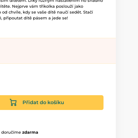
 vaším dítětem. Díky různým nastavením ho snadno
ítěte. Nejprve vám tříkolka poslouží jako
 od chvíle, kdy se vaše dítě naučí sedět. Stačí
, připoutat dítě pásem a jede se!
Přidat do košíku
m doručíme
zdarma