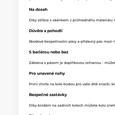
Na dosah
Díky stříšce s okénkem z průhledného materiálu m
Důvěra a pohodlí
5bodové bezpečnostní pásy a přídavný pás mezi n
S bariérou nebo bez
Zábrana s pásem je doplňkovou ochranou - můžete j
Pro unavené nohy
První chvíle na kole budou pro vaše dítě snazší, k
Bezpečné zastávky
Díky brzdám na zadních kolech můžete kolo znehyb