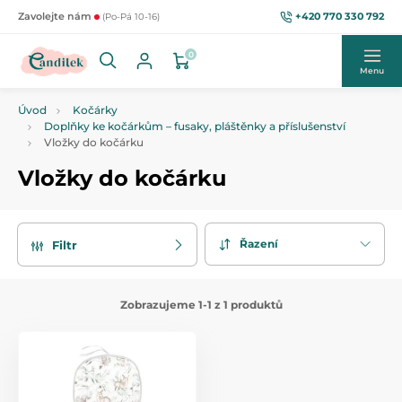
+420 770 330 792
Zavolejte nám
(Po-Pá 10-16)
0
Menu
Úvod
Kočárky
Doplňky ke kočárkům – fusaky, pláštěnky a příslušenství
Vložky do kočárku
Vložky do kočárku
Řazení
Filtr
Zobrazujeme 1-1 z 1 produktů