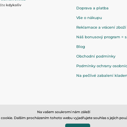
ište
kdykoliv
Doprava a platba
Vše o nákupu
Reklamace a vrácení zboží
Náš bonusový program = sl
Blog
Obchodní podmínky
Podmínky ochrany osobní
Na pečlivé zabalení klad
Na vašem soukromí nám záleží
cookie. Dalším procházením tohoto webu vyjadřujete souhlas s jejich použ
© 2026 www.eandilek.cz ⦁ E-shop vytvořila
SIMPLIA.cz