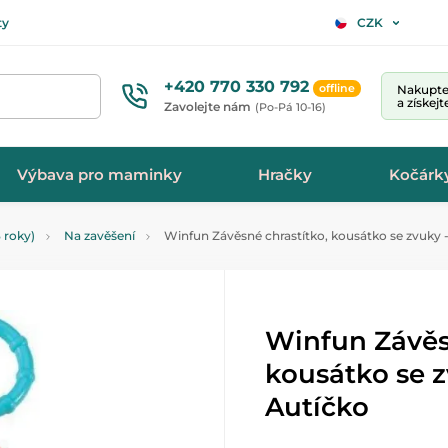
ty
CZK
+420 770 330 792
offline
Nakupte 
a získej
Zavolejte nám
(Po-Pá 10-16)
Výbava pro maminky
Hračky
Kočárk
 roky)
Na zavěšení
Winfun Závěsné chrastítko, kousátko se zvuky 
Winfun Závěs
kousátko se z
Autíčko