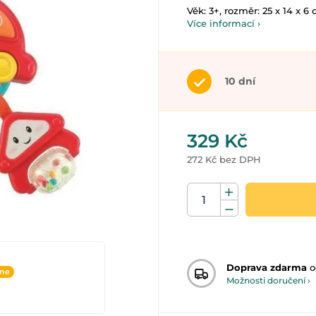
Věk: 3+, rozměr: 25 x 14 x 6 
Více informací ›
10 dní
329 Kč
272 Kč bez DPH
Doprava zdarma
o
ine
Možnosti doručení ›