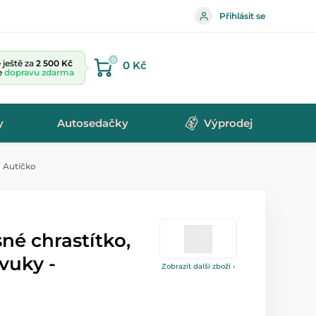
Přihlásit se
0
ještě za
2 500 Kč
0 Kč
te
dopravu zdarma
y
Autosedačky
Výprodej
- Autíčko
né chrastítko,
vuky -
Zobrazit další zboží ›