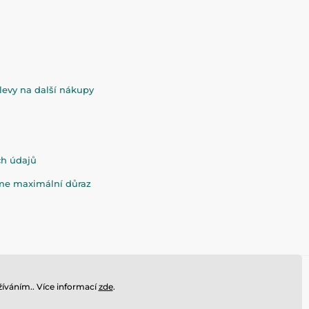
evy na další nákupy
ch údajů
eme maximální důraz
íváním.. Více informací
zde
.