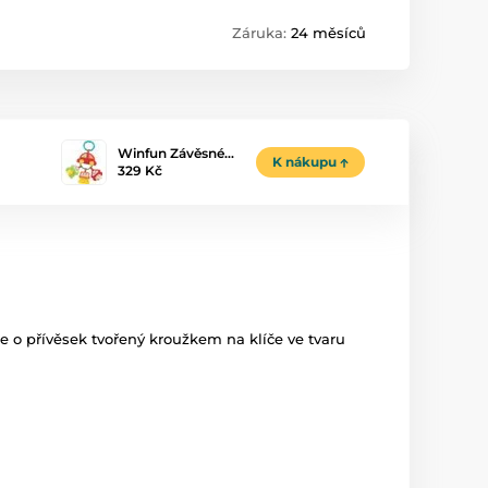
Záruka:
24 měsíců
Winfun Závěsné…
K nákupu
329 Kč
se o přívěsek tvořený kroužkem na klíče ve tvaru