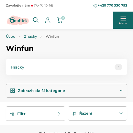
+420 770 330 792
Zavolejte nám
(Po-Pá 10-16)
0
Menu
Úvod
Značky
Winfun
Winfun
Hračky
3
Zobrazit další kategorie
Řazení
Filtr