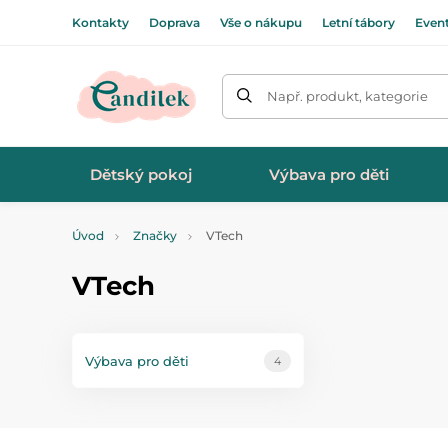
Kontakty
Doprava
Vše o nákupu
Letní tábory
Even
Např. produkt, kategorie
Dětský pokoj
Výbava pro děti
Úvod
Značky
VTech
VTech
Výbava pro děti
4