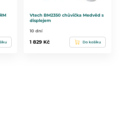
 RM
Vtech BM2350 chůvička Medvěd s
displejem
10 dní
1 829 Kč
šíku
Do košíku