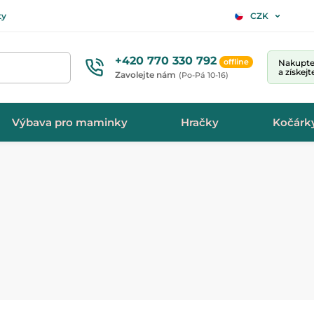
ty
CZK
+420 770 330 792
offline
Nakupte 
a získej
Zavolejte nám
(Po-Pá 10-16)
Výbava pro maminky
Hračky
Kočárk