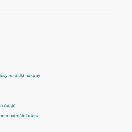
evy na další nákupy
ch údajů
eme maximální důraz