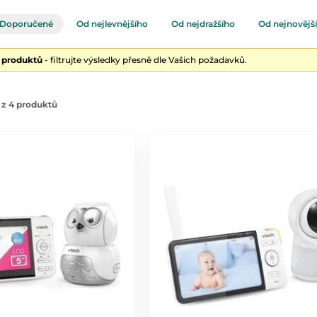
Doporučené
Od nejlevnějšího
Od nejdražšího
Od nejnovějš
4 produktů
- filtrujte výsledky přesně dle Vašich požadavků.
 z 4 produktů