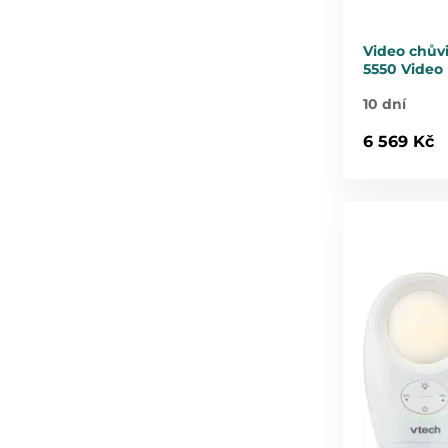
Video chův
5550 Video
10 dní
6 569 Kč