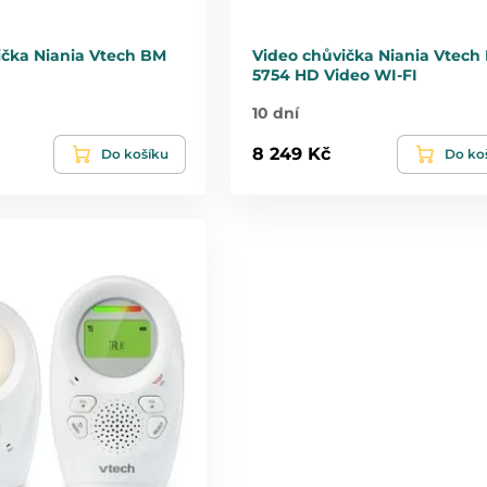
ička Niania Vtech BM
Video chůvička Niania Vtech
5754 HD Video WI-FI
10 dní
8 249 Kč
Do košíku
Do ko