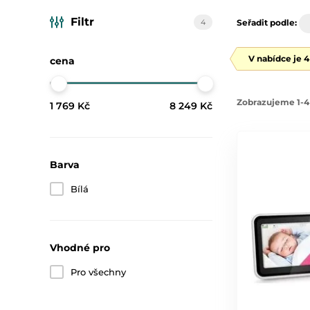
Filtr
4
Seřadit podle:
V nabídce je 
cena
Zobrazujeme 1-4
1 769 Kč
8 249 Kč
Barva
Bílá
Vhodné pro
Pro všechny