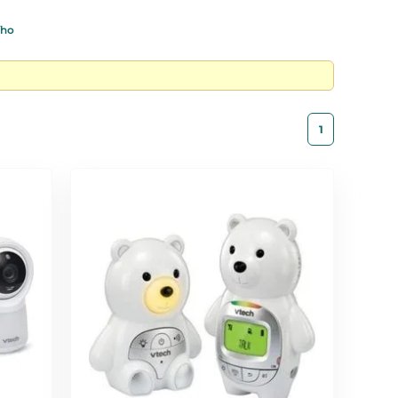
ího
1