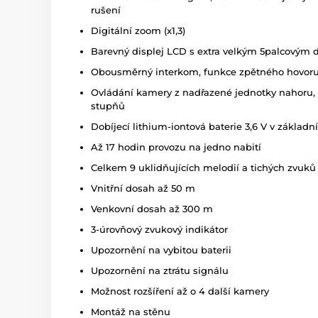
rušení
Digitální zoom (x1,3)
Barevný displej LCD s extra velkým 5palcový
Obousměrný interkom, funkce zpětného hovor
Ovládání kamery z nadřazené jednotky nahoru, 
stupňů
Dobíjecí lithium-iontová baterie 3,6 V v základn
Až 17 hodin provozu na jedno nabití
Celkem 9 uklidňujících melodií a tichých zvuků
Vnitřní dosah až 50 m
Venkovní dosah až 300 m
3-úrovňový zvukový indikátor
Upozornění na vybitou baterii
Upozornění na ztrátu signálu
Možnost rozšíření až o 4 další kamery
Montáž na stěnu