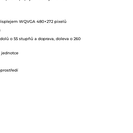
m displejem WQVGA 480×272 pixelů
u
dolů o 55 stupňů a doprava, doleva o 260
í jednotce
 prostředí