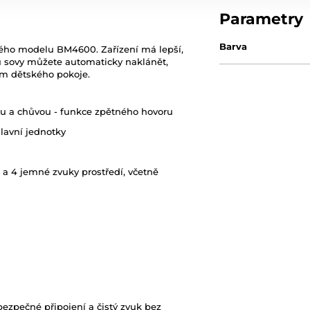
Parametry
Barva
ho modelu BM4600. Zařízení má lepší,
ru sovy můžete automaticky naklánět,
em dětského pokoje.
u a chůvou - funkce zpětného hovoru
hlavní jednotky
 a 4 jemné zvuky prostředí, včetně
bezpečné připojení a čistý zvuk bez