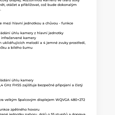
alcový displej. Roztomilou kameru ve tvaru sovy
t, otáčet a přibližovat, což bude dokonalým
.
mezi hlavní jednotkou a chůvou - funkce
ládání úhlu kamery z hlavní jednotky
 infračervené kamery
h uklidňujících melodií a 4 jemné zvuky prostředí,
tůčku a bílého šumu
vládání úhlu kamery
,4 GHz FHSS zajišťuje bezpečné připojení a čistý
extra velkým 5palcovým displejem WQVGA 480×272
unkce zpětného hovoru
ené jednotky nahoru, dolů o 55 stupňů a doprava,