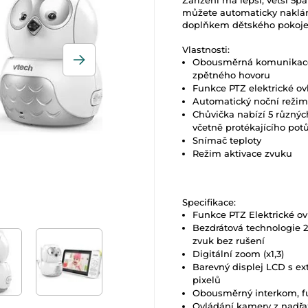
Zařízení má lepší, větší 5p
můžete automaticky nakláně
doplňkem dětského pokoje
Vlastnosti:
Obousměrná komunikace 
zpětného hovoru
Funkce PTZ elektrické ov
Automatický noční režim
Chůvička nabízí 5 různýc
včetně protékajícího po
Snímač teploty
Režim aktivace zvuku
Specifikace:
Funkce PTZ Elektrické o
Bezdrátová technologie 2
zvuk bez rušení
Digitální zoom (x1,3)
Barevný displej LCD s 
pixelů
Obousměrný interkom, f
Ovládání kamery z nadřaz