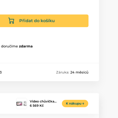
Přidat do košíku
m doručíme
zdarma
3
Záruka:
24 měsíců
Video chůvička…
K nákupu
6 569 Kč