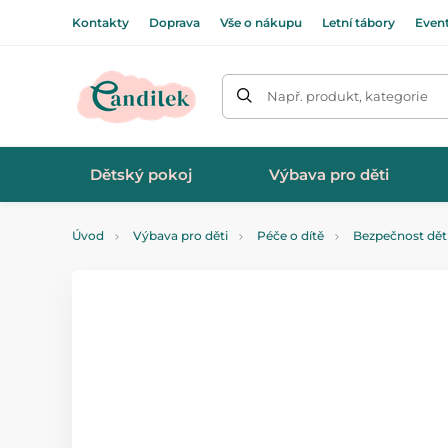
Kontakty
Doprava
Vše o nákupu
Letní tábory
Even
Např. produkt, kategorie
Dětský pokoj
Výbava pro děti
Úvod
Výbava pro děti
Péče o dítě
Bezpečnost dět