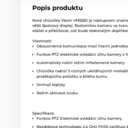
Popis produktu
Nová chůvička Vtech VM5550 je nástupcem známé
větší 5palcový displej. Roztomilou kameru ve tva
otáčet a přibližovat, což bude dokonalým doplňk
Vlastnosti:
Obousměrná komunikace mezi hlavní jednotko
Funkce PTZ elektrické ovládání úhlu kamery z 
Automatický noční režim infračervené kamery
Chůvička nabízí 5 různých uklidňujících melodií
protékajícího potůčku a bílého šumu
Snímač teploty
Režim aktivace zvuku
Specifikace:
Funkce PTZ Elektrické ovládání úhlu kamery
Bezdrátová technologie 2,4 GHz FHSS zajišťuje 