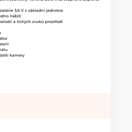
baterie 3,6 V v základní jednotce
edno nabití
elodií a tichých zvuků prostředí
 m
kátor
terii
gnálu
 další kamery