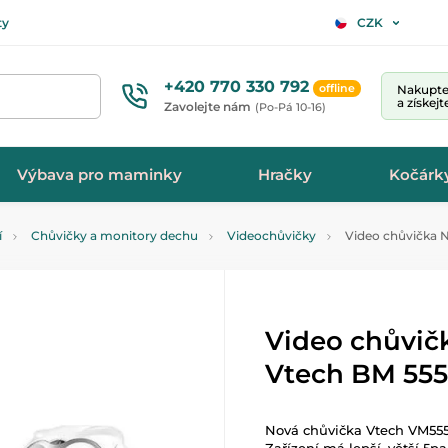
ty
CZK
+420 770 330 792
offline
Nakupte 
a získej
Zavolejte nám
(Po-Pá 10-16)
Výbava pro maminky
Hračky
Kočárk
í
Chůvičky a monitory dechu
Videochůvičky
Video chůvička N
Video chůvič
Vtech BM 555
Nová chůvička Vtech VM5