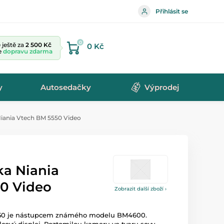
Přihlásit se
0
ještě za
2 500 Kč
0 Kč
te
dopravu zdarma
y
Autosedačky
Výprodej
iania Vtech BM 5550 Video
ka Niania
0 Video
Zobrazit další zboží ›
550 je nástupcem známého modelu BM4600.