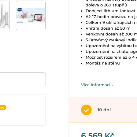
doleva o 260 stupňů
Dobíjecí lithium-iontová 
Až 17 hodin provozu na j
Celkem 9 uklidňujících m
Vnitřní dosah až 50 m
Venkovní dosah až 300
3-úrovňový zvukový indi
Upozornění na vybitou ba
Upozornění na ztrátu si
Možnost rozšíření až o 4
Montáž na stěnu
Více informací ›
ine
10 dní
6 569 Kč