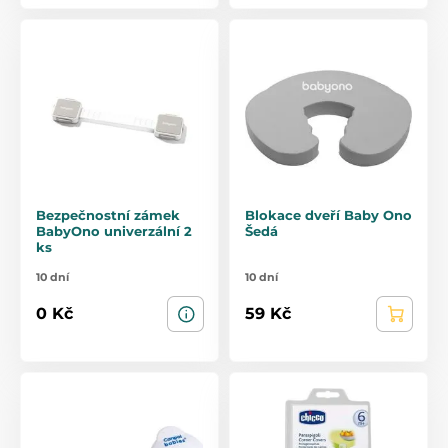
Bezpečnostní zámek
Blokace dveří Baby Ono
BabyOno univerzální 2
Šedá
ks
10 dní
10 dní
0 Kč
59 Kč