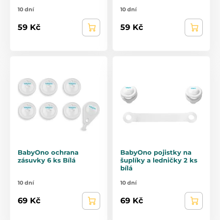
10 dní
10 dní
59 Kč
59 Kč
BabyOno ochrana
BabyOno pojistky na
zásuvky 6 ks Bílá
šuplíky a ledničky 2 ks
bílá
10 dní
10 dní
69 Kč
69 Kč