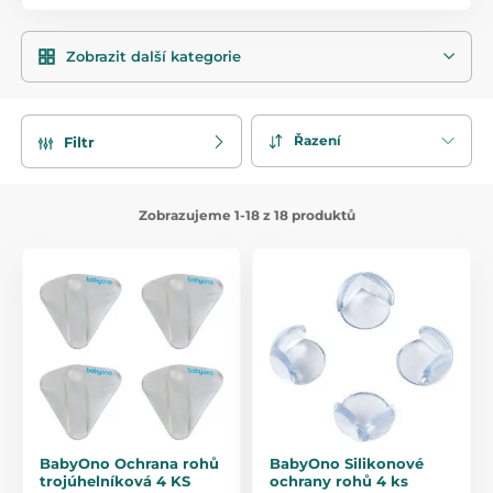
tyto případy nabízíme
dětské chůvičky
,
dětské schůvičky s
monitorem dechu
,
monitory dechu
popř.
videochůvičky
.
Zobrazit další kategorie
Řazení
Filtr
Zobrazujeme 1-18 z 18 produktů
BabyOno Ochrana rohů
BabyOno Silikonové
trojúhelníková 4 KS
ochrany rohů 4 ks