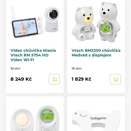
Video chůvička Niania
Vtech BM2350 chůvička
Vtech RM 5754 HD
Medvěd s displejem
Video WI-FI
10 dní
10 dní
8 249 Kč
1 829 Kč