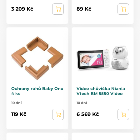
3 209 Kč
89 Kč
Ochrany rohů Baby Ono
Video chůvička Niania
4 ks
Vtech BM 5550 Video
10 dní
10 dní
119 Kč
6 569 Kč