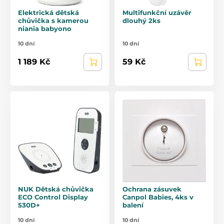
Elektrická dětská
Multifunkční uzávěr
chůvička s kamerou
dlouhý 2ks
niania babyono
10 dní
10 dní
1 189 Kč
59 Kč
NUK Dětská chůvička
Ochrana zásuvek
ECO Control Display
Canpol Babies, 4ks v
530D+
balení
10 dní
10 dní