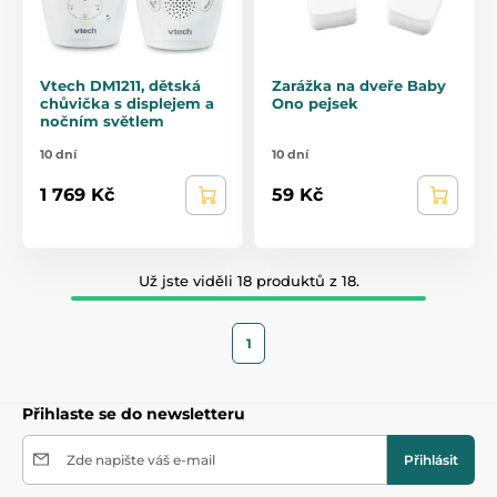
Vtech DM1211, dětská
Zarážka na dveře Baby
chůvička s displejem a
Ono pejsek
nočním světlem
10 dní
10 dní
1 769 Kč
59 Kč
Už jste viděli 18 produktů z 18.
1
Přihlaste se do newsletteru
Zde napište váš e-mail
Přihlásit