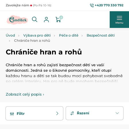
+420 770 330 792
Zavolejte nám
(Po-Pá 10-16)
0
Menu
Úvod
Výbava pro děti
Péče o dítě
Bezpečnost dětí
Chrániče hran a rohů
Chrániče hran a rohů
Chrániče hran a rohů zajistí bezpečnost dětí ve vaší
domácnosti. Jedná se o šikovné pomocníky, kteří otupí
každou hranu a děti se tak budou moci pohybovat svobodně
po celém interiéru. Hra pro ně bude mnohem bezpečnější,
než tomu bylo doposud.
Zobrazit celý popis
›
Řazení
Filtr