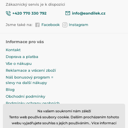
Zákaznický servis je k dispozici
+420 770 330 792
info@eandilek.cz
Jsme také na:
Facebook
Instagram
Informace pro vás
Kontakt
Doprava a platba
Vše o nákupu
Reklamace a vrácení zboží
Náš bonusový program =
slevy na další nákupy
Blog
Obchodní podmínky
Podmínky ochrany osobních
údajů
Na vašem soukromí nám záleží
Na pečlivé zabalení klademe
Tento web používá soubory cookie. Dalším procházením tohoto
maximální důraz
webu vyjadřujete souhlas s jejich používáním.. Více informací