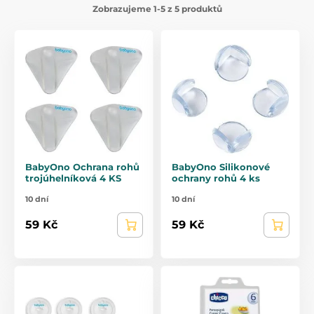
Zobrazujeme 1-5 z 5 produktů
BabyOno Ochrana rohů
BabyOno Silikonové
trojúhelníková 4 KS
ochrany rohů 4 ks
10 dní
10 dní
59 Kč
59 Kč