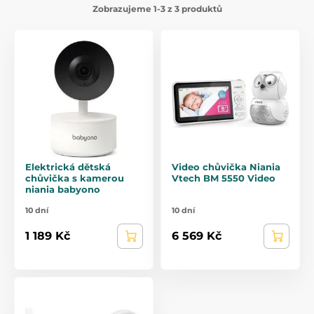
Zobrazujeme 1-3 z 3 produktů
Elektrická dětská
Video chůvička Niania
chůvička s kamerou
Vtech BM 5550 Video
niania babyono
10 dní
10 dní
1 189 Kč
6 569 Kč