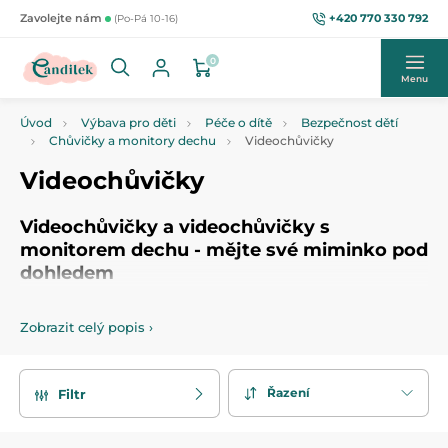
+420 770 330 792
Zavolejte nám
(Po-Pá 10-16)
0
Menu
Úvod
Výbava pro děti
Péče o dítě
Bezpečnost dětí
Chůvičky a monitory dechu
Videochůvičky
Videochůvičky
Videochůvičky a videochůvičky s
monitorem dechu - mějte své miminko pod
dohledem
V této kategorii najdete
videochůvičky a videochůvičky s
Zobrazit celý popis
›
monitorem dechu
, které jsou vhodnější spíše do menších
bytů a domů. Tyto
videochůvičky
jsou náchylné na rušení
např.mikrovlnkou nebo wifi apod.. Samozřejmě pokud
najdete vhodně místo, lze videochůvičku použít i ve
Řazení
Filtr
dvoupatrovém domě.
Vybert si z naší nabídky videochůvičku