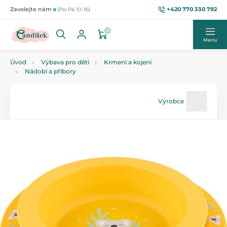
+420 770 330 792
Zavolejte nám
(Po-Pá 10-16)
0
Menu
Úvod
Výbava pro děti
Krmení a kojení
Nádobí a příbory
Výrobce