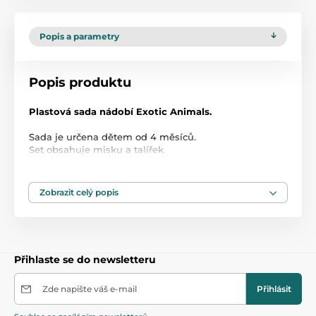
Popis a parametry
Popis produktu
Plastová sada nádobí Exotic Animals.
Sada je určena dětem od 4 měsíců.
Set obsahuje misku a talířek.
Lze umývat v myčce na nádobí (max 65°C).
Možno ohřívat v mikrovlné troubě.
Zobrazit celý popis
Nesterilizujte, nevyvařujte!
Bez BPA.
Přihlaste se do newsletteru
Zde napište váš e-mail
Přihlásit