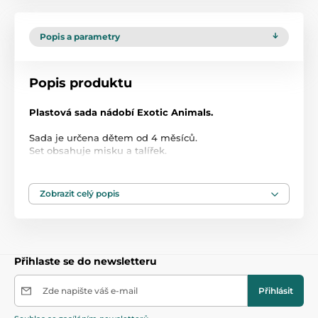
Popis a parametry
Popis produktu
Plastová sada nádobí Exotic Animals.
Sada je určena dětem od 4 měsíců.
Set obsahuje misku a talířek.
Lze umývat v myčce na nádobí (max 65°C).
Možno ohřívat v mikrovlné troubě.
Zobrazit celý popis
Nesterilizujte, nevyvařujte!
Bez BPA.
Přihlaste se do newsletteru
Produkt je zařazen v kategoriích
Zde napište váš e-mail
Přihlásit
Nádobí a příbory
45