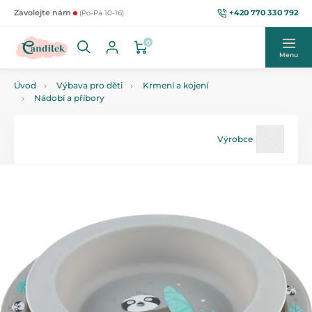
+420 770 330 792
Zavolejte nám
(Po-Pá 10-16)
0
Menu
Úvod
Výbava pro děti
Krmení a kojení
Nádobí a příbory
Výrobce