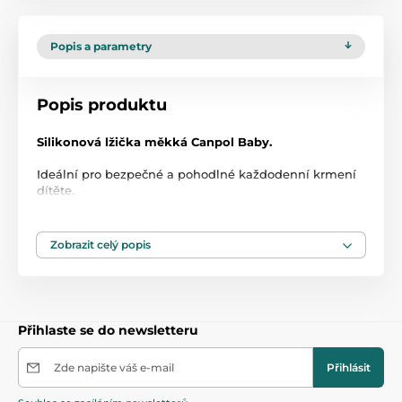
Popis a parametry
Popis produktu
Silikonová lžička měkká Canpol Baby.
Ideální pro bezpečné a pohodlné každodenní krmení
dítěte.
Má ergonomický tvar. Je vyrobena z pevných a
nezávadných materiálů.
Neobsahuje Bisfenol A.
Zobrazit celý popis
Věk:
4 m+.
Balení obsahuje 1ks.
Přihlaste se do newsletteru
Zde napište váš e-mail
Přihlásit