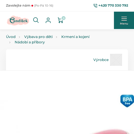
+420 770 330 792
Zavolejte nám
(Po-Pá 10-16)
0
Menu
Úvod
Výbava pro děti
Krmení a kojení
Nádobí a příbory
Výrobce